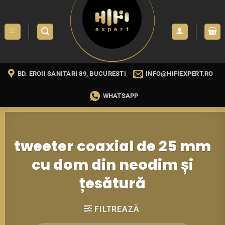
Skip
to
content
BD. EROII SANITARI 89, BUCURESTI
INFO@HIFIEXPERT.RO
WHATSAPP
tweeter coaxial de 25 mm
cu dom din neodim și
țesătură
FILTREAZĂ