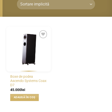
WISHLIST
Boxe de podea
Ascendo Systems Coax
D7
45.000
lei
ADAUGĂ ÎN COȘ