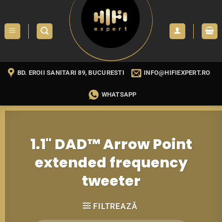
Skip
to
content
BD. EROII SANITARI 89, BUCURESTI
INFO@HIFIEXPERT.RO
WHATSAPP
1.1" DAD™ Arrow Point
extended frequency
tweeter
FILTREAZĂ