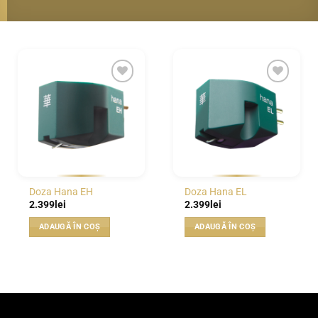
WISHLIST
WISHLIST
Doza Hana EH
Doza Hana EL
2.399
lei
2.399
lei
ADAUGĂ ÎN COȘ
ADAUGĂ ÎN COȘ