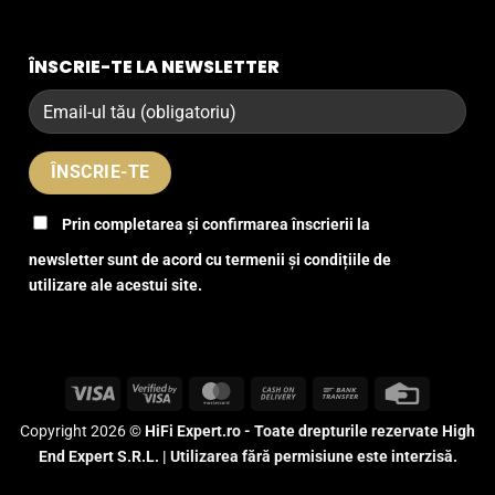
ÎNSCRIE-TE LA NEWSLETTER
Prin completarea și confirmarea înscrierii la
newsletter sunt de acord cu termenii și condițiile de
utilizare ale acestui site.
Visa
Visa
MasterCard
Cash
Bank
Credit
2
On
Transfer
Card
Copyright 2026 ©
HiFi Expert.ro - Toate drepturile rezervate High
Delivery
End Expert S.R.L. | Utilizarea fără permisiune este interzisă.