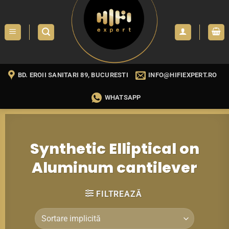
Skip
to
content
BD. EROII SANITARI 89, BUCURESTI
INFO@HIFIEXPERT.RO
WHATSAPP
Synthetic Elliptical on
Aluminum cantilever
FILTREAZĂ