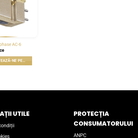
phase AC-6
ice
CONTACTEAZĂ-NE PENTRU PREȚ
ȚII UTILE
PROTECȚIA
CONSUMATORULUI
ondiții
ANPC
okies