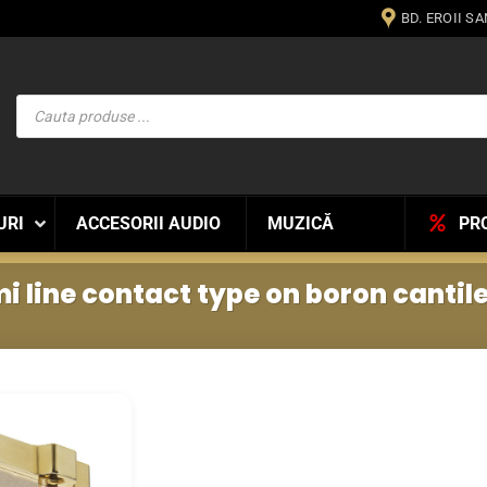
BD. EROII S
Products
search
URI
ACCESORII AUDIO
MUZICĂ
PR
i line contact type on boron cantil
WISHLIST