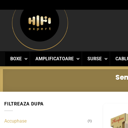
Skip
to
content
BOXE
AMPLIFICATOARE
SURSE
CABL
Sem
FILTREAZA DUPA
Accuphase
(1)