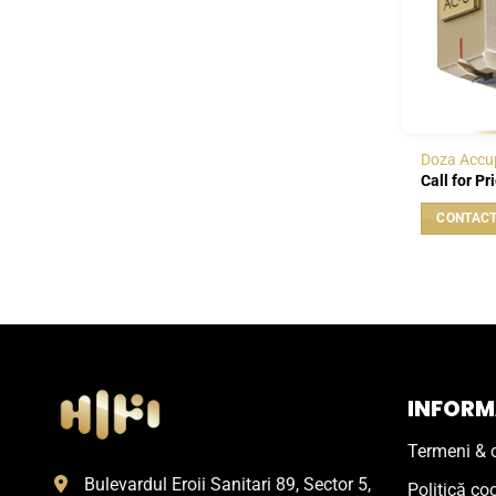
Doza Accu
Call for Pr
INFORMA
Termeni & c
Bulevardul Eroii Sanitari 89, Sector 5,
Politică co