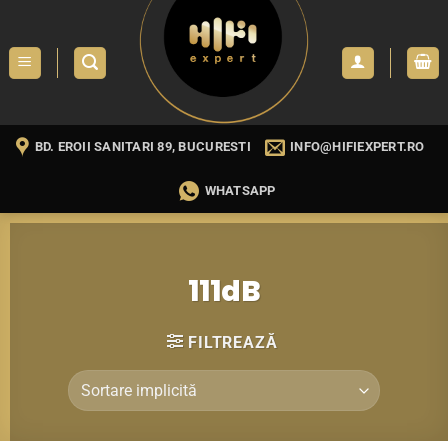
Skip
to
content
BD. EROII SANITARI 89, BUCURESTI
INFO@HIFIEXPERT.RO
WHATSAPP
111dB
FILTREAZĂ