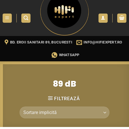
Skip
to
content
BD. EROII SANITARI 89, BUCURESTI
INFO@HIFIEXPERT.RO
WHATSAPP
89 dB
FILTREAZĂ