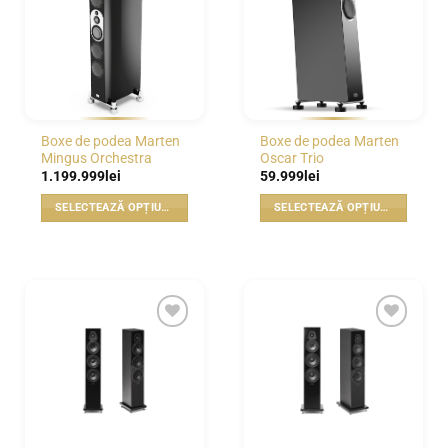
WISHLIST
WISHLIST
Boxe de podea Marten
Boxe de podea Marten
Mingus Orchestra
Oscar Trio
1.199.999
lei
59.999
lei
SELECTEAZĂ OPȚIUNILE
SELECTEAZĂ OPȚIUNILE
Acest
Acest
produs
produs
are
are
mai
mai
multe
multe
variații.
variații.
WISHLIST
WISHLIST
Opțiunile
Opțiunile
pot
pot
fi
fi
alese
alese
în
în