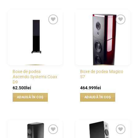
WISHLIST
WISHLIST
Boxe de podea
Boxe de podea Magico
Ascendo Systems Coax
S7
D9
62.500
lei
464.999
lei
ADAUGĂ ÎN COȘ
ADAUGĂ ÎN COȘ