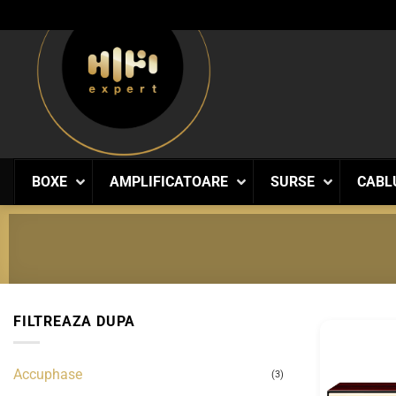
Skip
to
content
BOXE
AMPLIFICATOARE
SURSE
CABL
FILTREAZA DUPA
Accuphase
(3)