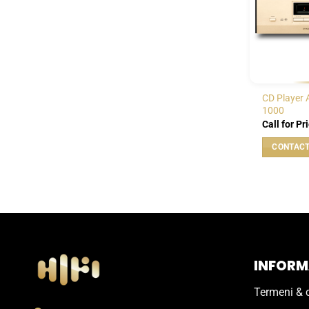
CD Player 
1000
Call for Pr
INFORMA
Termeni & c