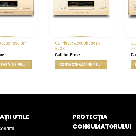
Accuphase DP-
CD Player Accuphase DP-
CD
570S
77
ice
Call for Price
Ca
CONTACTEAZĂ-NE PENTRU PREȚ
CONTACTEAZĂ-NE PENTRU PREȚ
ȚII UTILE
PROTECȚIA
CONSUMATORULUI
ondiții