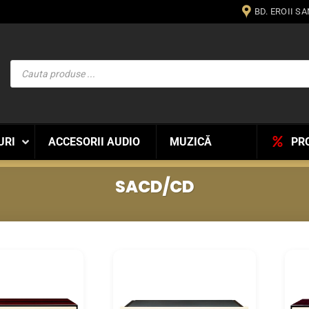
BD. EROII S
Products
search
URI
ACCESORII AUDIO
MUZICĂ
PR
SACD/CD
WISHLIST
WISHLIST