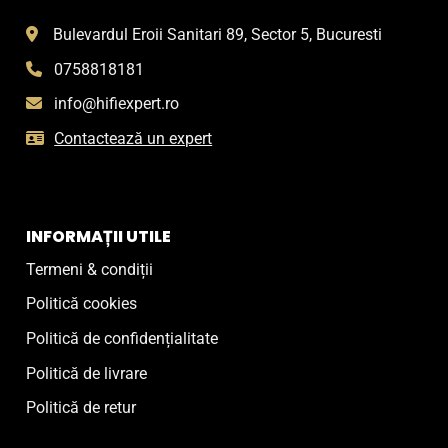
pagina
Bulevardul Eroii Sanitari 89, Sector 5, Bucuresti
produsului.
0758818181
info@hifiexpert.ro
Contactează un expert
INFORMAȚII UTILE
Termeni & condiții
Politică cookies
Politică de confidențialitate
Politică de livrare
Politică de retur