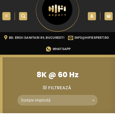
Skip
to
content
BD. EROII SANITARI 89, BUCURESTI
INFO@HIFIEXPERT.RO
WHATSAPP
8K @ 60 Hz
FILTREAZĂ