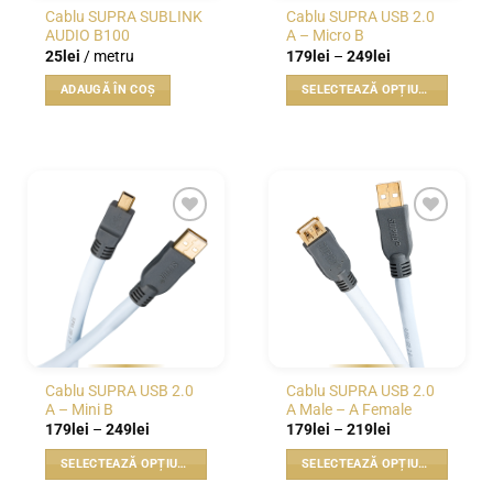
Cablu SUPRA SUBLINK
Cablu SUPRA USB 2.0
AUDIO B100
A – Micro B
Interval
25
lei
/ metru
179
lei
–
249
lei
de
prețuri:
ADAUGĂ ÎN COȘ
SELECTEAZĂ OPȚIUNILE
179lei
până
Acest
la
produs
249lei
are
mai
multe
variații.
WISHLIST
WISHLIST
Opțiunile
pot
fi
alese
în
pagina
Cablu SUPRA USB 2.0
Cablu SUPRA USB 2.0
produsului.
A – Mini B
A Male – A Female
Interval
Interval
179
lei
–
249
lei
179
lei
–
219
lei
de
de
prețuri:
prețuri:
SELECTEAZĂ OPȚIUNILE
SELECTEAZĂ OPȚIUNILE
179lei
179lei
până
până
Acest
Acest