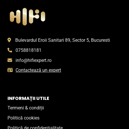
Opțiunile
Opțiunile
pot
pot
fi
fi
alese
alese
în
în
pagina
pagina
Bulevardul Eroii Sanitari 89, Sector 5, Bucuresti
produsului.
produsului.
0758818181
info@hifiexpert.ro
Contactează un expert
INFORMAȚII UTILE
Termeni & condiții
Politică cookies
Politică de confidențialitate