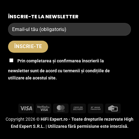
ÎNSCRIE-TE LA NEWSLETTER
Prin completarea și confirmarea înscrierii la
newsletter sunt de acord cu termenii și condițiile de
utilizare ale acestui site.
Visa
Visa
MasterCard
Cash
Bank
Credit
2
On
Transfer
Card
Copyright 2026 ©
HiFi Expert.ro - Toate drepturile rezervate High
Delivery
End Expert S.R.L. | Utilizarea fără permisiune este interzisă.