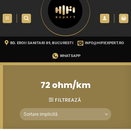
Skip
to
content
BD. EROII SANITARI 89, BUCURESTI
INFO@HIFIEXPERT.RO
WHATSAPP
72 ohm/km
FILTREAZĂ