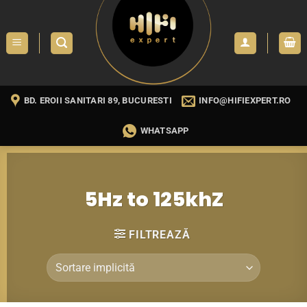
Skip
to
content
BD. EROII SANITARI 89, BUCURESTI
INFO@HIFIEXPERT.RO
WHATSAPP
5Hz to 125khZ
FILTREAZĂ