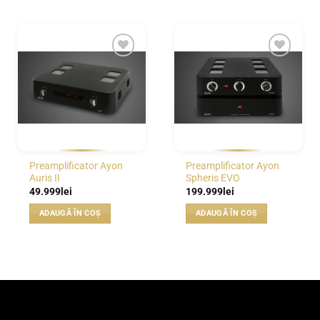
WISHLIST
WISHLIST
Preamplificator Ayon
Preamplificator Ayon
Auris II
Spheris EVO
49.999
lei
199.999
lei
ADAUGĂ ÎN COȘ
ADAUGĂ ÎN COȘ