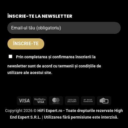
ÎNSCRIE-TE LA NEWSLETTER
Prin completarea și confirmarea înscrierii la
newsletter sunt de acord cu termenii și condițiile de
utilizare ale acestui site.
Visa
Visa
MasterCard
Cash
Bank
Credit
2
On
Transfer
Card
Copyright 2026 ©
HiFi Expert.ro - Toate drepturile rezervate High
Delivery
End Expert S.R.L. | Utilizarea fără permisiune este interzisă.