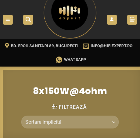
Skip
to
content
BD. EROII SANITARI 89, BUCURESTI
INFO@HIFIEXPERT.RO
WHATSAPP
8x150W@4ohm
FILTREAZĂ