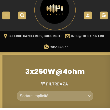
Skip
to
content
BD. EROII SANITARI 89, BUCURESTI
INFO@HIFIEXPERT.RO
WHATSAPP
3x250W@4ohm
FILTREAZĂ