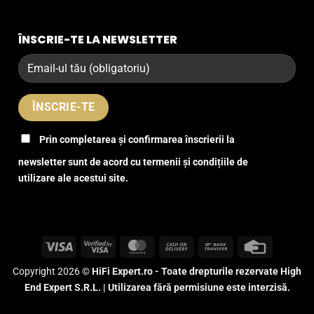
ÎNSCRIE-TE LA NEWSLETTER
Prin completarea și confirmarea înscrierii la
newsletter sunt de acord cu termenii și condițiile de
utilizare ale acestui site.
Visa
Visa
MasterCard
Cash
Bank
Credit
2
On
Transfer
Card
Copyright 2026 ©
HiFi Expert.ro - Toate drepturile rezervate High
Delivery
End Expert S.R.L. | Utilizarea fără permisiune este interzisă.