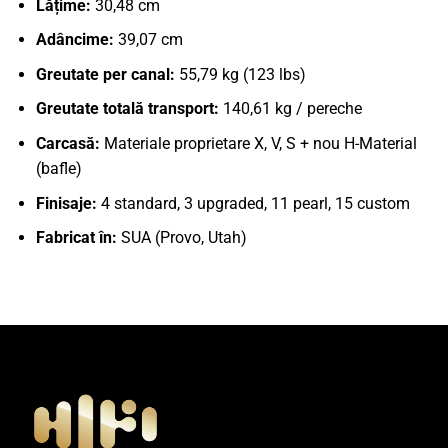
Lățime:
30,48 cm
Adâncime:
39,07 cm
Greutate per canal:
55,79 kg (123 lbs)
Greutate totală transport:
140,61 kg / pereche
Carcasă:
Materiale proprietare X, V, S + nou H-Material
(bafle)
Finisaje:
4 standard, 3 upgraded, 11 pearl, 15 custom
Fabricat în:
SUA (Provo, Utah)