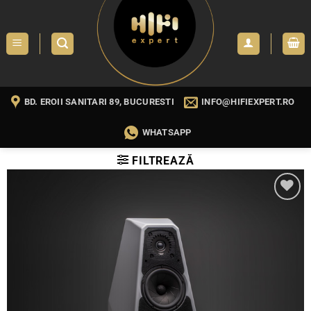
Skip
to
content
BD. EROII SANITARI 89, BUCURESTI
INFO@HIFIEXPERT.RO
WHATSAPP
FILTREAZĂ
WISHLIST