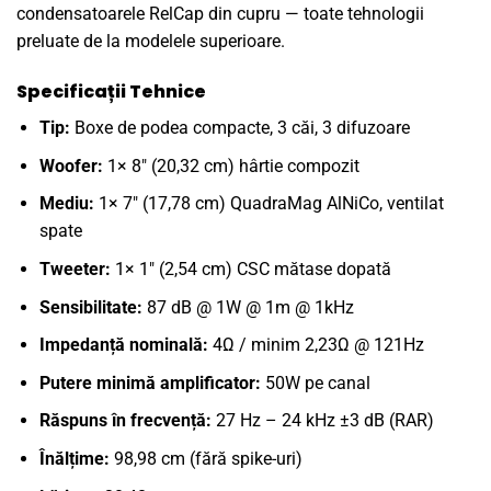
condensatoarele RelCap din cupru — toate tehnologii
preluate de la modelele superioare.
Specificații Tehnice
Tip:
Boxe de podea compacte, 3 căi, 3 difuzoare
Woofer:
1× 8″ (20,32 cm) hârtie compozit
Mediu:
1× 7″ (17,78 cm) QuadraMag AlNiCo, ventilat
spate
Tweeter:
1× 1″ (2,54 cm) CSC mătase dopată
Sensibilitate:
87 dB @ 1W @ 1m @ 1kHz
Impedanță nominală:
4Ω / minim 2,23Ω @ 121Hz
Putere minimă amplificator:
50W pe canal
Răspuns în frecvență:
27 Hz – 24 kHz ±3 dB (RAR)
Înălțime:
98,98 cm (fără spike-uri)