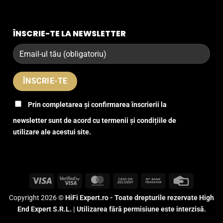
ÎNSCRIE-TE LA NEWSLETTER
Prin completarea și confirmarea înscrierii la
newsletter sunt de acord cu termenii și condițiile de
utilizare ale acestui site.
Visa
Visa
MasterCard
Cash
Bank
Credit
2
On
Transfer
Card
Copyright 2026 ©
HiFi Expert.ro - Toate drepturile rezervate High
Delivery
End Expert S.R.L. | Utilizarea fără permisiune este interzisă.