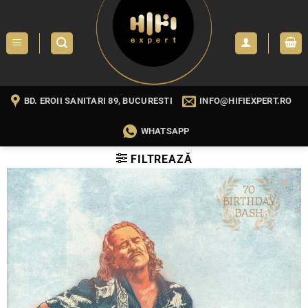
Skip
to
content
BD. EROII SANITARI 89, BUCURESTI
INFO@HIFIEXPERT.RO
WHATSAPP
FILTREAZĂ
WISHLIST