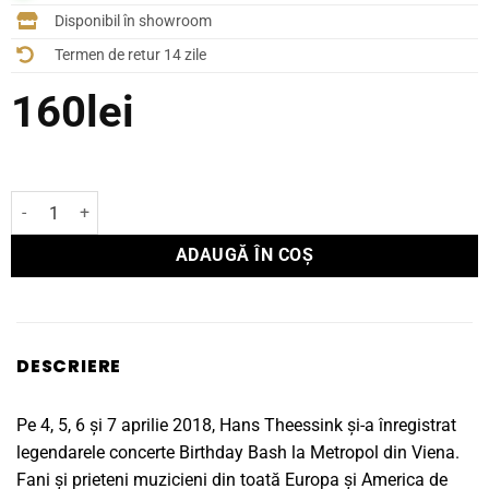
Disponibil în showroom
Termen de retur 14 zile
160
lei
Cantitate Vinyl Hans Theessink 70 Birthday Bash
ADAUGĂ ÎN COȘ
DESCRIERE
Pe 4, 5, 6 și 7 aprilie 2018, Hans Theessink și-a înregistrat
legendarele concerte Birthday Bash la Metropol din Viena.
Fani și prieteni muzicieni din toată Europa și America de