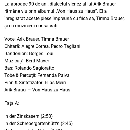
La aproape 90 de ani, dialectul vienez al lui Arik Brauer
rămâne viu prin albumul „Von Haus zu Haus”. El a
înregistrat aceste piese împreună cu fiica sa, Timna Brauer,
și cu muzicieni consacrați.
Voce: Arik Brauer, Timna Brauer
Chitară: Alegre Correa, Pedro Tagliani
Bandonion: Borges Loui
Muzicuță: Bertl Mayer
Bas: Rolando Sagioratto
Tobe & Percuții: Fernanda Paiva
Pian & Sintetizator: Elias Meiri
Arik Brauer – Von Haus zu Haus
Fața A:
In der Zinskasern (2:53)
In der Schrebergartenhütt‘n (2:45)