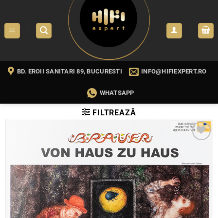
Skip
to
content
BD. EROII SANITARI 89, BUCURESTI
INFO@HIFIEXPERT.RO
WHATSAPP
FILTREAZĂ
WISHLIST