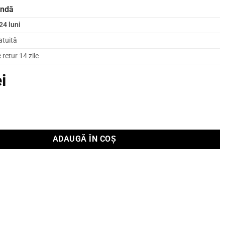
andă
24 luni
atuită
retur 14 zile
ei
em home cinema cu soundbar MAGNIFI MINI AX
ADAUGĂ ÎN COȘ