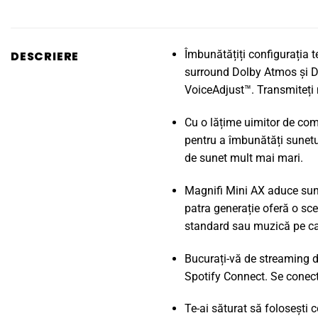
Îmbunătățiți configurația 
DESCRIERE
surround Dolby Atmos și DT
VoiceAdjust™. Transmiteți m
Cu o lățime uimitor de com
pentru a îmbunătăți sunetul
de sunet mult mai mari.
Magnifi Mini AX aduce sune
patra generație oferă o sc
standard sau muzică pe car
Bucurați-vă de streaming d
Spotify Connect. Se conecte
Te-ai săturat să folosești 