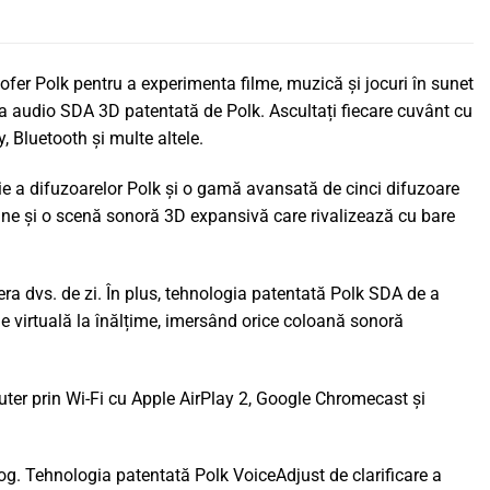
fer Polk pentru a experimenta filme, muzică și jocuri în sunet
 audio SDA 3D patentată de Polk. Ascultați fiecare cuvânt cu
, Bluetooth și multe altele.
ie a difuzoarelor Polk și o gamă avansată de cinci difuzoare
aline și o scenă sonoră 3D expansivă care rivalizează cu bare
a dvs. de zi. În plus, tehnologia patentată Polk SDA de a
 virtuală la înălțime, imersând orice coloană sonoră
uter prin Wi-Fi cu Apple AirPlay 2, Google Chromecast și
log. Tehnologia patentată Polk VoiceAdjust de clarificare a