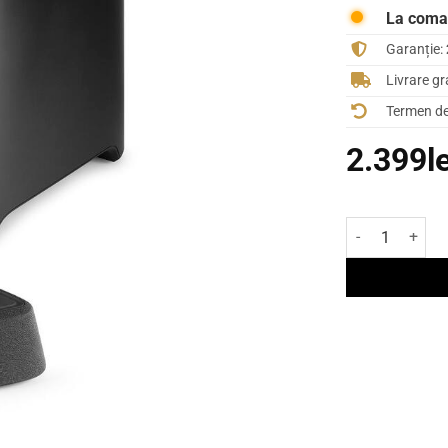
La com
Garanție:
Livrare gr
Termen de 
2.399
l
Cantitate Sist