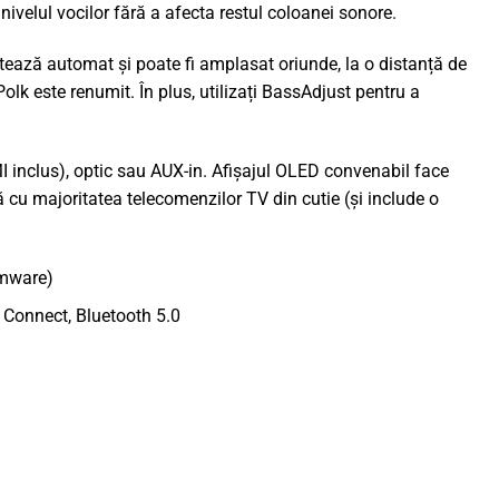
nivelul vocilor fără a afecta restul coloanei sonore.
ectează automat și poate fi amplasat oriunde, la o distanță de
olk este renumit. În plus, utilizați BassAdjust pentru a
 inclus), optic sau AUX-in. Afișajul OLED convenabil face
ză cu majoritatea telecomenzilor TV din cutie (și include o
rmware)
 Connect, Bluetooth 5.0