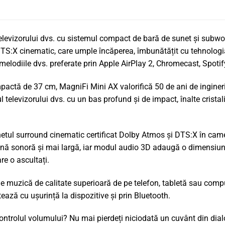
televizorului dvs. cu sistemul compact de bară de sunet și subwoo
S:X cinematic, care umple încăperea, îmbunătățit cu tehnologia
elodiile dvs. preferate prin Apple AirPlay 2, Chromecast, Spotify
pactă de 37 cm, MagniFi Mini AX valorifică 50 de ani de inginer
 televizorului dvs. cu un bas profund și de impact, înalte crist
tul surround cinematic certificat Dolby Atmos și DTS:X în camer
enă sonoră și mai largă, iar modul audio 3D adaugă o dimensiune
e o ascultați.
e muzică de calitate superioară de pe telefon, tabletă sau comp
ază cu ușurință la dispozitive și prin Bluetooth.
controlul volumului? Nu mai pierdeți niciodată un cuvânt din dia