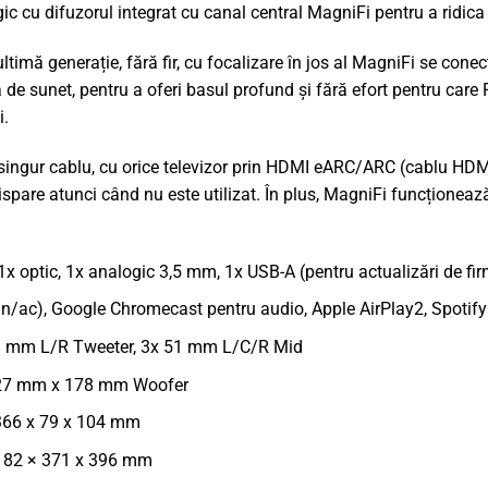
gic cu difuzorul integrat cu canal central MagniFi pentru a ridica 
ltimă generație, fără fir, cu focalizare în jos al MagniFi se con
de sunet, pentru a oferi basul profund și fără efort pentru care P
i.
singur cablu, cu orice televizor prin HDMI eARC/ARC (cablu HDMI
 dispare atunci când nu este utilizat. În plus, MagniFi funcționea
 1x optic, 1x analogic 3,5 mm, 1x USB-A (pentru actualizări de fi
/n/ac), Google Chromecast pentru audio, Apple AirPlay2, Spotify
19 mm L/R Tweeter, 3x 51 mm L/C/R Mid
 127 mm x 178 mm Woofer
366 x 79 x 104 mm
182 × 371 x 396 mm