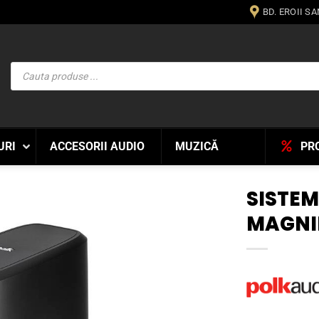
BD. EROII S
Products
search
URI
ACCESORII AUDIO
MUZICĂ
PR
SISTE
MAGNIF
WISHLIST