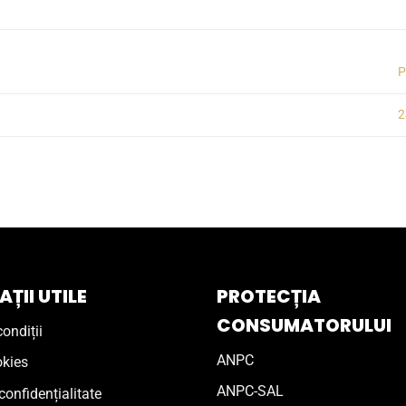
P
2
ȚII UTILE
PROTECȚIA
CONSUMATORULUI
ondiții
ANPC
okies
ANPC-SAL
confidențialitate