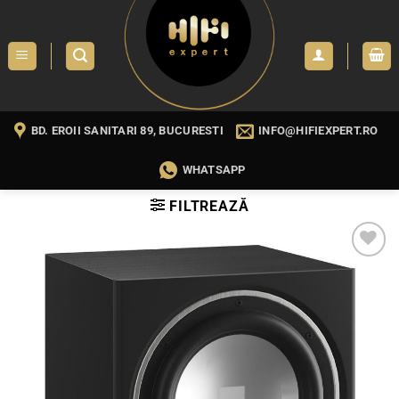
Skip
to
content
BD. EROII SANITARI 89, BUCURESTI
INFO@HIFIEXPERT.RO
WHATSAPP
FILTREAZĂ
WISHLIST