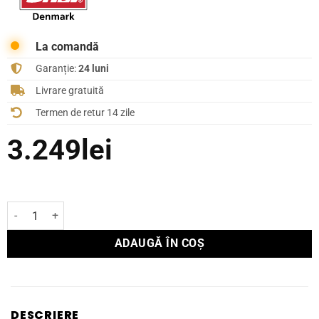
La comandă
Garanție:
24 luni
Livrare gratuită
Termen de retur 14 zile
3.249
lei
Cantitate Subwoofer activ Dali SUB E-9 F Negru
ADAUGĂ ÎN COȘ
DESCRIERE