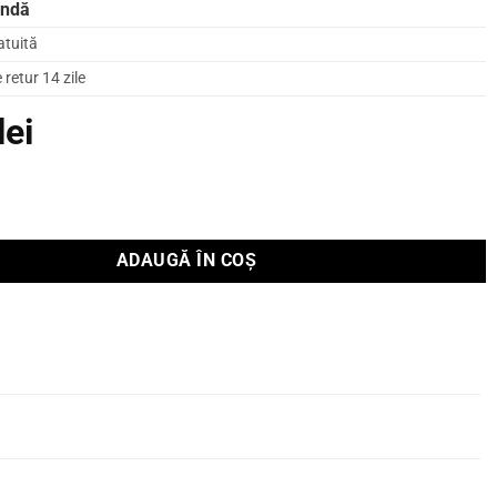
andă
atuită
retur 14 zile
lei
mer Innuos ZENith Mk3
ADAUGĂ ÎN COȘ