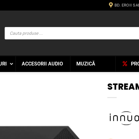
BD. EROII S
Products
search
URI
ACCESORII AUDIO
MUZICĂ
PR
STREAM
WISHLIST