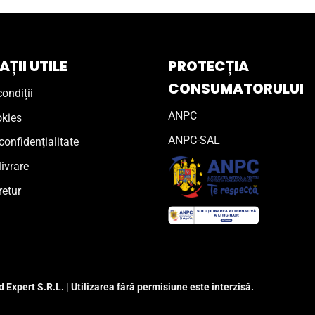
ȚII UTILE
PROTECȚIA
CONSUMATORULUI
ondiții
ANPC
okies
ANPC-SAL
confidențialitate
livrare
retur
 Expert S.R.L. | Utilizarea fără permisiune este interzisă.