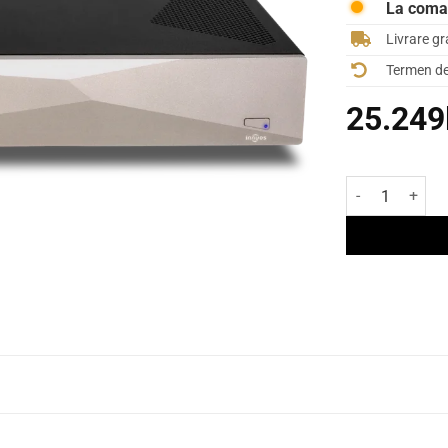
La com
Livrare gr
Termen de 
25.249
Cantitate Strea