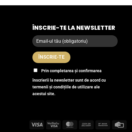
ÎNSCRIE-TE LA NEWSLETTER
Prin completarea și confirmarea
înscrierii la newsletter sunt de acord cu
termenii și condițiile de utilizare ale
acestui site.
Visa
Visa
MasterCard
Cash
Bank
Cre
2
On
Transfer
Car