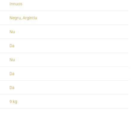
Innuos
Negru, Argintiu
Nu
Da
Nu
Da
Da
9 kg