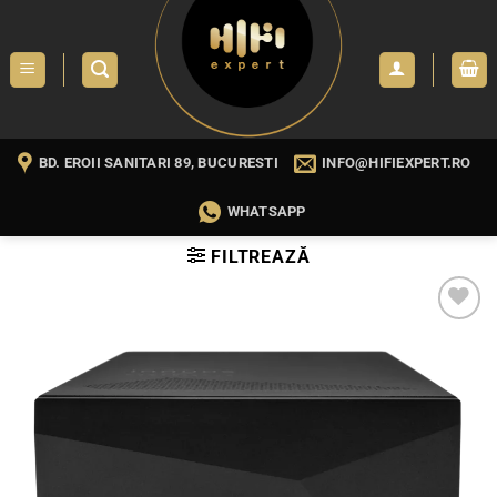
Skip
to
content
BD. EROII SANITARI 89, BUCURESTI
INFO@HIFIEXPERT.RO
WHATSAPP
FILTREAZĂ
WISHLIST