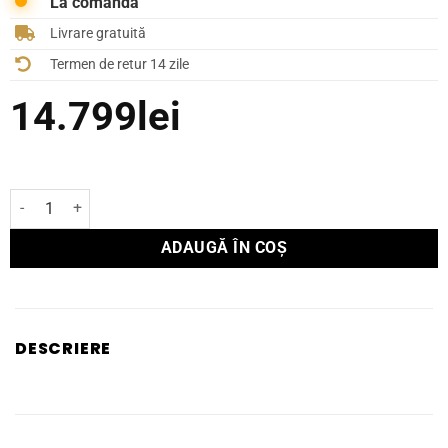
La comandă
Livrare gratuită
Termen de retur 14 zile
14.799
lei
Cantitate Reclocker Innuos PhoenixUSB
ADAUGĂ ÎN COȘ
DESCRIERE