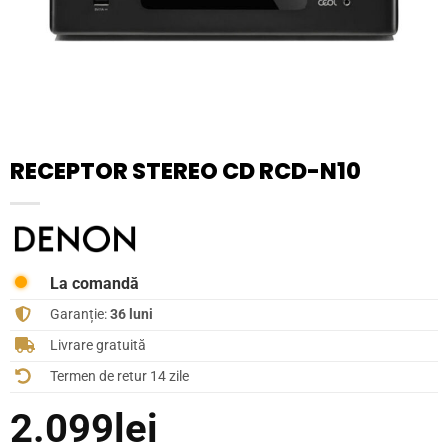
RECEPTOR STEREO CD RCD-N10
La comandă
Garanție:
36 luni
Livrare gratuită
Termen de retur 14 zile
2.099
lei