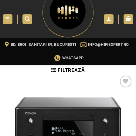
Skip
to
content
BD. EROII SANITARI 89, BUCURESTI
INFO@HIFIEXPERT.RO
WHATSAPP
FILTREAZĂ
WISHLIST