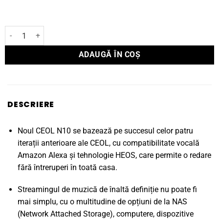
Cantitate Receptor Stereo CD RCD-N10
ADAUGĂ ÎN COȘ
DESCRIERE
Noul CEOL N10 se bazează pe succesul celor patru
iterații anterioare ale CEOL, cu compatibilitate vocală
Amazon Alexa și tehnologie HEOS, care permite o redare
fără întreruperi în toată casa.
Streamingul de muzică de înaltă definiție nu poate fi
mai simplu, cu o multitudine de opțiuni de la NAS
(Network Attached Storage), computere, dispozitive