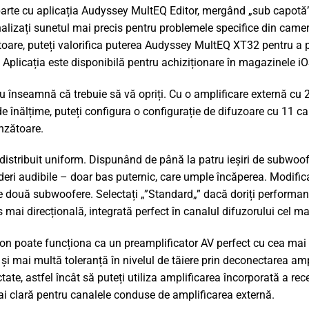
arte cu aplicația Audyssey MultEQ Editor, mergând „sub capotă” p
lizați sunetul mai precis pentru problemele specifice din camera 
toare, puteți valorifica puterea Audyssey MultEQ XT32 pentru a 
plicația este disponibilă pentru achiziționare în magazinele iO
 înseamnă că trebuie să vă opriți. Cu o amplificare externă cu 2 ca
de înălțime, puteți configura o configurație de difuzoare cu 11 can
inzătoare.
 distribuit uniform. Dispunând de până la patru ieșiri de subwoofe
eri audibile – doar bas puternic, care umple încăperea. Modifica
 două subwoofere. Selectați „”Standard„” dacă doriți performanțe
 mai direcțională, integrată perfect în canalul difuzorului cel 
on poate funcționa ca un preamplificator AV perfect cu cea mai 
i mai multă toleranță în nivelul de tăiere prin deconectarea ampl
tate, astfel încât să puteți utiliza amplificarea încorporată a re
i clară pentru canalele conduse de amplificarea externă.