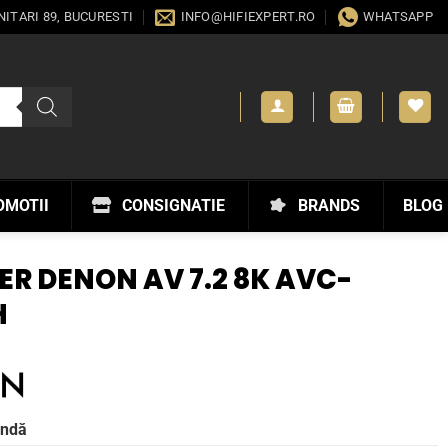
ANITARI 89, BUCURESTI
INFO@HIFIEXPERT.RO
WHATSAPP
OMOTII
CONSIGNATIE
BRANDS
BLOG
ER DENON AV 7.2 8K AVC-
H
andă