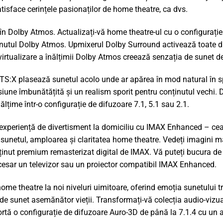
tisface cerințele pasionaților de home theatre, ca dvs.
 în Dolby Atmos. Actualizați-vă home theatre-ul cu o configurație
nutul Dolby Atmos. Upmixerul Dolby Surround activează toate di
virtualizare a înălțimii Dolby Atmos creează senzația de sunet de
TS:X plasează sunetul acolo unde ar apărea în mod natural în sp
une îmbunătățită și un realism sporit pentru conținutul vechi. D
ălțime într-o configurație de difuzoare 7.1, 5.1 sau 2.1.
xperiență de divertisment la domiciliu cu IMAX Enhanced – cea
sunetul, amploarea și claritatea home theatre. Vedeți imagini mai
ținut premium remasterizat digital de IMAX. Vă puteți bucura d
ecesar un televizor sau un proiector compatibil IMAX Enhanced.
ome theatre la noi niveluri uimitoare, oferind emoția sunetului tr
e sunet asemănător vieții. Transformați-vă colecția audio-vizual
tă o configurație de difuzoare Auro-3D de până la 7.1.4 cu un a