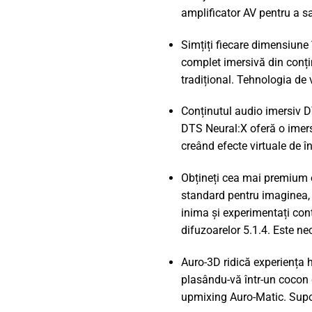
amplificator AV pentru a sa
Simțiți fiecare dimensiune
complet imersivă din conți
tradițional. Tehnologia de 
Conținutul audio imersiv D
DTS Neural:X oferă o imersi
creând efecte virtuale de în
Obțineți cea mai premium e
standard pentru imaginea, 
inima și experimentați con
difuzoarelor 5.1.4. Este n
Auro-3D ridică experiența h
plasându-vă într-un cocon d
upmixing Auro-Matic. Supor