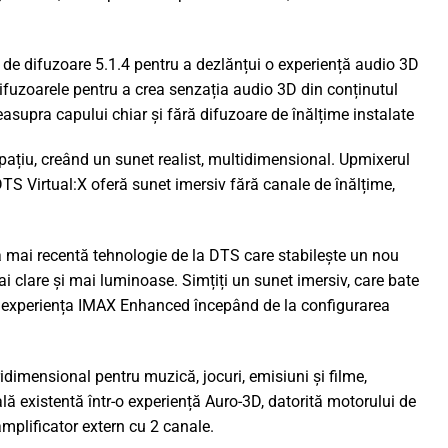
 de difuzoare 5.1.4 pentru a dezlănțui o experiență audio 3D
fuzoarele pentru a crea senzația audio 3D din conținutul
asupra capului chiar și fără difuzoare de înălțime instalate
ațiu, creând un sunet realist, multidimensional. Upmixerul
TS Virtual:X oferă sunet imersiv fără canale de înălțime,
 mai recentă tehnologie de la DTS care stabilește un nou
 clare și mai luminoase. Simțiți un sunet imersiv, care bate
e experiența IMAX Enhanced începând de la configurarea
idimensional pentru muzică, jocuri, emisiuni și filme,
ă existentă într-o experiență Auro-3D, datorită motorului de
mplificator extern cu 2 canale.