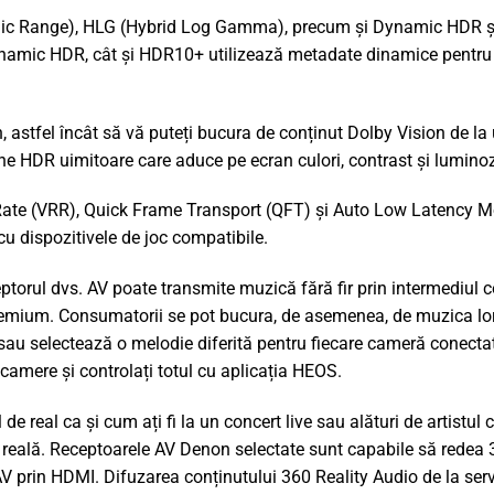
c Range), HLG (Hybrid Log Gamma), precum și Dynamic HDR și
ynamic HDR, cât și HDR10+ utilizează metadate dinamice pentru 
 astfel încât să vă puteți bucura de conținut Dolby Vision de la 
ne HDR uimitoare care aduce pe ecran culori, contrast și luminoz
ate (VRR), Quick Frame Transport (QFT) și Auto Low Latency Mode
u dispozitivele de joc compatibile.
torul dvs. AV poate transmite muzică fără fir prin intermediul c
remium. Consumatorii se pot bucura, de asemenea, de muzica lor p
sau selectează o melodie diferită pentru fiecare cameră conectat
mere și controlați totul cu aplicația HEOS.
 de real ca și cum ați fi la un concert live sau alături de artistu
e reală. Receptoarele AV Denon selectate sunt capabile să redea 
V prin HDMI. Difuzarea conținutului 360 Reality Audio de la servi