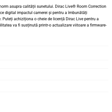
 enorm asupra calității sunetului. Dirac Live® Room Correction
uce digital impactul camerei și pentru a îmbunătăți
Puteți achiziționa o cheie de licență Dirac Live pentru a
tatea va fi susținută printr-o actualizare viitoare a firmware-