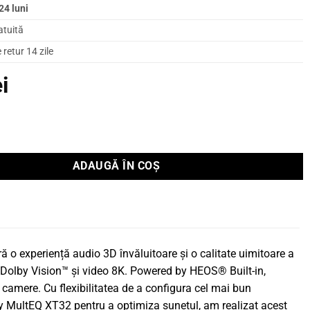
24 luni
atuită
retur 14 zile
ei
iver Denon AV 7.2 8K AVC-X3800H
ADAUGĂ ÎN COȘ
o experiență audio 3D învăluitoare și o calitate uimitoare a
Dolby Vision™ și video 8K. Powered by HEOS® Built-in,
 camere. Cu flexibilitatea de a configura cel mai bun
ey MultEQ XT32 pentru a optimiza sunetul, am realizat acest