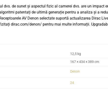
ul dvs. de sunet și aspectul fizic al camerei dvs. are un impact
algoritmi patentați de ultimă generație pentru a analiza și a red
eceptoarele AV Denon selectate suportă actualizarea Dirac Live. 
izitați dirac.com/denon/ pentru mai multe informații. Upgradabili
12,5 kg
167 × 434 × 389 cm
Denon
24