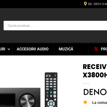
BD. EROII S
Products
search
URI
ACCESORII AUDIO
MUZICĂ
PR
RECEIV
X3800
WISHLIST
La com