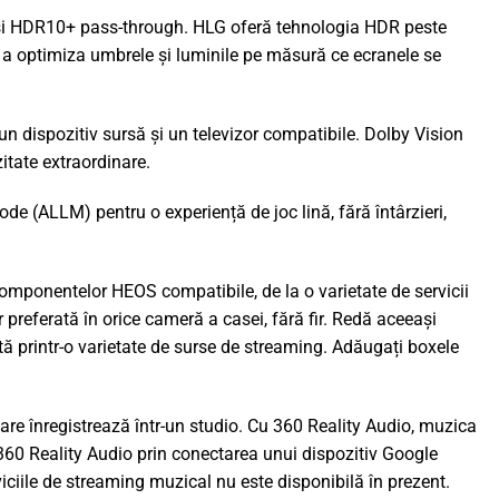
 HDR10+ pass-through. HLG oferă tehnologia HDR peste
a optimiza umbrele și luminile pe măsură ce ecranele se
un dispozitiv sursă și un televizor compatibile. Dolby Vision
itate extraordinare.
 (ALLM) pentru o experiență de joc lină, fără întârzieri,
omponentelor HEOS compatibile, de la o varietate de servicii
referată în orice cameră a casei, fără fir. Redă aceeași
ă printr-o varietate de surse de streaming. Adăugați boxele
l care înregistrează într-un studio. Cu 360 Reality Audio, muzica
360 Reality Audio prin conectarea unui dispozitiv Google
ciile de streaming muzical nu este disponibilă în prezent.