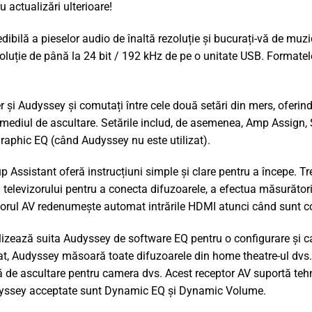
 actualizări ulterioare!
redibilă a pieselor audio de înaltă rezoluție și bucurați-vă de mu
ezoluție de până la 24 bit / 192 kHz de pe o unitate USB. Form
 și Audyssey și comutați între cele două setări din mers, oferind
 mediul de ascultare. Setările includ, de asemenea, Amp Assign, 
raphic EQ (când Audyssey nu este utilizat).
Assistant oferă instrucțiuni simple și clare pentru a începe. Tre
l televizorului pentru a conecta difuzoarele, a efectua măsurători
torul AV redenumește automat intrările HDMI atunci când sunt c
izează suita Audyssey de software EQ pentru o configurare și cal
, Audyssey măsoară toate difuzoarele din home theatre-ul dvs. și
ă de ascultare pentru camera dvs. Acest receptor AV suportă te
Audyssey acceptate sunt Dynamic EQ și Dynamic Volume.