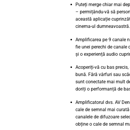
Puteți merge chiar mai dep
– permițându-vă să persona
această aplicație cuprinză
cinema-ul dumneavoastră. A
Amplificarea pe 9 canale nu
fie unei perechi de canale 
și o experiență audio cupr
Acoperiți-vă cu bas precis,
bună. Fără vârfuri sau scăd
sunt conectate mai mult de
doriți o performanță de bas
Amplificatorul dvs. AV Den
cale de semnal mai curată ș
canalele de difuzoare selec
obține o cale de semnal ma