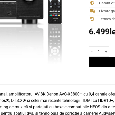
Garanție:
Livrare gr
Termen de 
6.499
l
Cantitate Rece
nal, amplificatorul AV 8K Denon AVC-X3800H cu 9,4 canale oferă 
tmos®, DTS:X® și celei mai recente tehnologii HDMI cu HDR10+, 
aming de muzică și partajați cu boxele compatibile HEOS din alte
 pentru spațiul dvs. și tehnologia de corecție a camerei Audyss