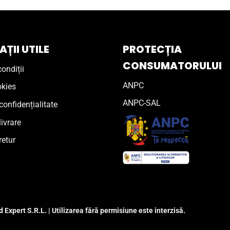
ȚII UTILE
PROTECȚIA
CONSUMATORULUI
ondiții
ANPC
okies
ANPC-SAL
confidențialitate
livrare
retur
 Expert S.R.L. | Utilizarea fără permisiune este interzisă.