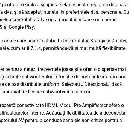
entru a vizualiza și ajusta setările pentru reglarea detaliată
dvs. și să adaptați sunetul la preferințele dvs. personale. Cu
prelua controlul total asupra modului în care sună home
S și Google Play.
nale care poate fi atribuită fie Frontului, Stângii și Dreptei,
ale, cum ar fi 7.1.4, permițându-vă și mai multă flexibilitate
r pentru a netezi frecvențele joase și a oferi o dispersie mai
ți setările subwooferului în funcție de preferințe atunci când
 de bas distribuite uniform. Selectați „”Direcțional„” dacă
mai apropiat de fiecare subwoofer din cameră.
recentă conectivitate HDMI. Modul Pre-Amplificator oferă o
ificatoarelor interne. Adăugați flexibilitatea de a deconecta
ceptorului AV pentru a conduce canalele non-critice pentru a