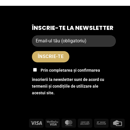
ÎNSCRIE-TE LA NEWSLETTER
Prin completarea și confirmarea
înscrierii la newsletter sunt de acord cu
termenii și condițiile de utilizare ale
acestui site.
Visa
Visa
MasterCard
Cash
Bank
Cre
2
On
Transfer
Car