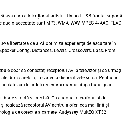
zică așa cum a intenționat artistul. Un port USB frontal suportă
atele audio acceptate sunt MP3, WMA, WAV, MPEG-4/AAC, FLAC
u-vă libertatea de a vă optimiza experiența de ascultare în
Speaker Config, Distances, Levels, Crossovers, Bass, Front
buie doar să conectați receptorul AV la televizor și să urmați
 ale difuzoarelor și a conecta dispozitivele sursă. Pentru un
onectate sau le puteți redenumi manual după bunul plac.
ibrare simplă și precisă. Cu ajutorul microfonului de
 reglează receptorul AV pentru a oferi cea mai lină și
hnologia de corecție a camerei Audyssey MultEQ XT32.