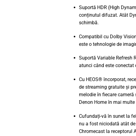
Suportă HDR (High Dynami
conținutul difuzat. Atât D
schimbă.
Compatibil cu Dolby Vision,
este o tehnologie de imagi
Suportă Variable Refresh R
atunci când este conectat c
Cu HEOS® încorporat, recep
de streaming gratuite și p
melodie în fiecare cameră 
Denon Home în mai multe ca
Cufundați-vă în sunet la fel
nu a fost niciodată atât d
Chromecast la receptorul A