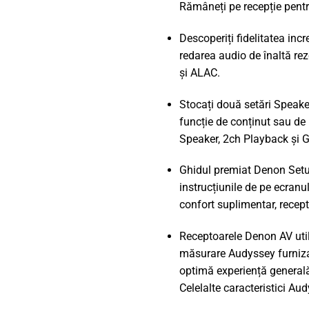
Rămâneți pe recepție pentru
Descoperiți fidelitatea inc
redarea audio de înaltă r
și ALAC.
Stocați două setări Speaker
funcție de conținut sau de
Speaker, 2ch Playback și G
Ghidul premiat Denon Setup 
instrucțiunile de pe ecranu
confort suplimentar, recep
Receptoarele Denon AV util
măsurare Audyssey furnizat
optimă experiență general
Celelalte caracteristici 