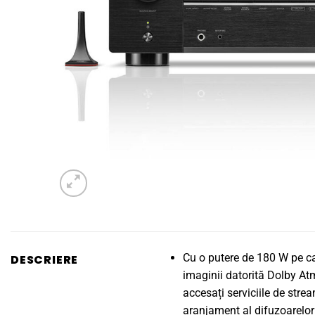
Cu o putere de 180 W pe ca
DESCRIERE
imaginii datorită Dolby A
accesați serviciile de stre
aranjament al difuzoarelor