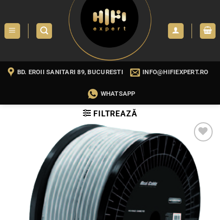
Skip
to
content
BD. EROII SANITARI 89, BUCURESTI
INFO@HIFIEXPERT.RO
WHATSAPP
FILTREAZĂ
WISHLIST