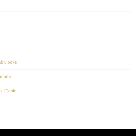
ablu boxe
anana
eal Cable