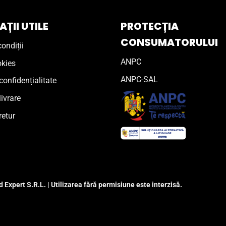
ȚII UTILE
PROTECȚIA
CONSUMATORULUI
ondiții
ANPC
okies
ANPC-SAL
confidențialitate
livrare
retur
 Expert S.R.L. | Utilizarea fără permisiune este interzisă.