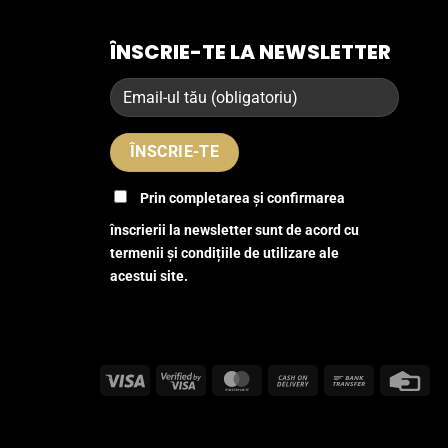
ÎNSCRIE-TE LA NEWSLETTER
Prin completarea și confirmarea
înscrierii la newsletter sunt de acord cu
termenii și condițiile de utilizare ale
acestui site.
Visa
Visa
MasterCard
Cash
Bank
Cre
2
On
Transfer
Car
Delivery