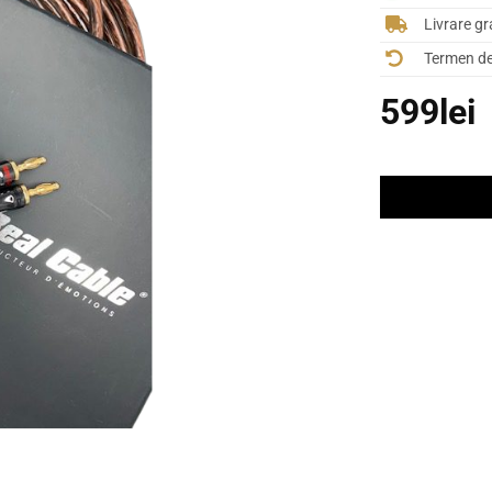
Livrare gr
Termen de 
599
lei