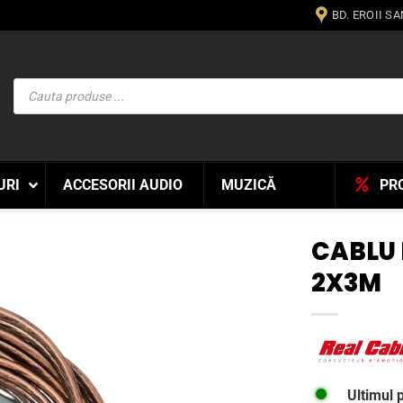
BD. EROII S
Products
search
URI
ACCESORII AUDIO
MUZICĂ
PR
CABLU 
2X3M
WISHLIST
Ultimul 