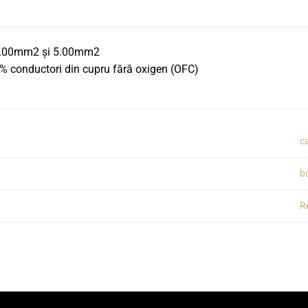
 3.00mm2 și 5.00mm2
 conductori din cupru fără oxigen (OFC)
c
b
R