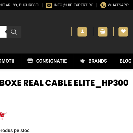
ANITARI 89, BUCURESTI
INFO@HIFIEXPERT.RO
WHATSAPP
OMOTII
CONSIGNATIE
BRANDS
BLOG
BOXE REAL CABLE ELITE_HP300
produs pe stoc