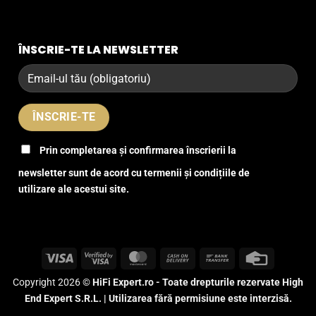
ÎNSCRIE-TE LA NEWSLETTER
Prin completarea și confirmarea înscrierii la
newsletter sunt de acord cu termenii și condițiile de
utilizare ale acestui site.
Visa
Visa
MasterCard
Cash
Bank
Credit
2
On
Transfer
Card
Copyright 2026 ©
HiFi Expert.ro - Toate drepturile rezervate High
Delivery
End Expert S.R.L. | Utilizarea fără permisiune este interzisă.