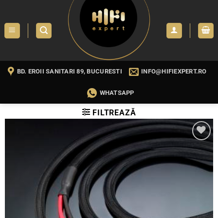
Skip
to
content
BD. EROII SANITARI 89, BUCURESTI
INFO@HIFIEXPERT.RO
WHATSAPP
FILTREAZĂ
WISHLIST