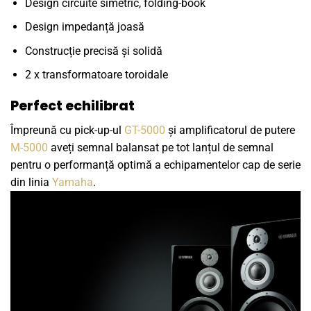
Design circuite simetric, folding-book
Design impedanță joasă
Construcție precisă și solidă
2 x transformatoare toroidale
Perfect echilibrat
Împreună cu pick-up-ul
GT-5000
și amplificatorul de putere
M-5000
aveți semnal balansat pe tot lanțul de semnal
pentru o performanță optimă a echipamentelor cap de serie
din linia
Yamaha
.