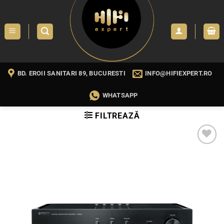
Skip
to
content
BD. EROII SANITARI 89, BUCURESTI
INFO@HIFIEXPERT.RO
WHATSAPP
FILTREAZĂ
WISHLIST