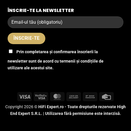
ÎNSCRIE-TE LA NEWSLETTER
Prin completarea și confirmarea înscrierii la
newsletter sunt de acord cu termenii și condițiile de
utilizare ale acestui site.
Visa
Visa
MasterCard
Cash
Bank
Credit
2
On
Transfer
Card
Copyright 2026 ©
HiFi Expert.ro - Toate drepturile rezervate High
Delivery
End Expert S.R.L. | Utilizarea fără permisiune este interzisă.