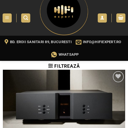
Skip
to
content
BD. EROII SANITARI 89, BUCURESTI
INFO@HIFIEXPERT.RO
WHATSAPP
FILTREAZĂ
WISHLIST