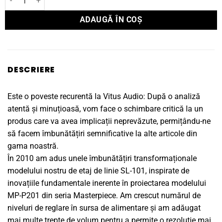
ADAUGĂ ÎN COȘ
DESCRIERE
Este o poveste recurentă la Vitus Audio: După o analiză
atentă și minuțioasă, vom face o schimbare critică la un
produs care va avea implicații neprevăzute, permițându-ne
să facem îmbunătățiri semnificative la alte articole din
gama noastră.
În 2010 am adus unele îmbunătățiri transformaționale
modelului nostru de etaj de linie SL-101, inspirate de
inovațiile fundamentale inerente în proiectarea modelului
MP-P201 din seria Masterpiece. Am crescut numărul de
niveluri de reglare în sursa de alimentare și am adăugat
mai multe trepte de volum pentru a permite o rezoluție mai