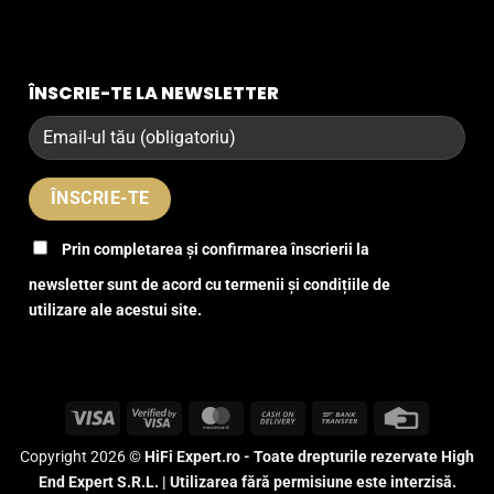
ÎNSCRIE-TE LA NEWSLETTER
Prin completarea și confirmarea înscrierii la
newsletter sunt de acord cu termenii și condițiile de
utilizare ale acestui site.
Visa
Visa
MasterCard
Cash
Bank
Credit
2
On
Transfer
Card
Copyright 2026 ©
HiFi Expert.ro - Toate drepturile rezervate High
Delivery
End Expert S.R.L. | Utilizarea fără permisiune este interzisă.