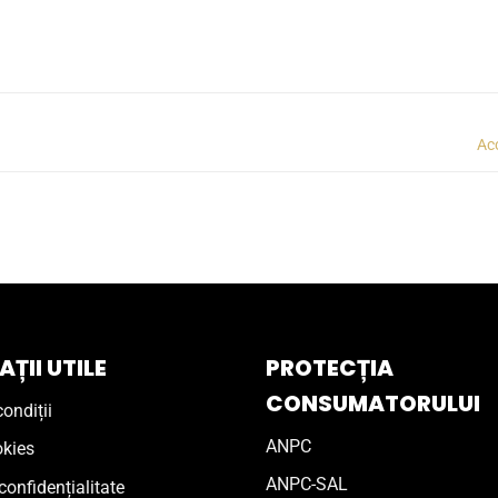
Ac
ȚII UTILE
PROTECȚIA
CONSUMATORULUI
ondiții
ANPC
okies
ANPC-SAL
confidențialitate