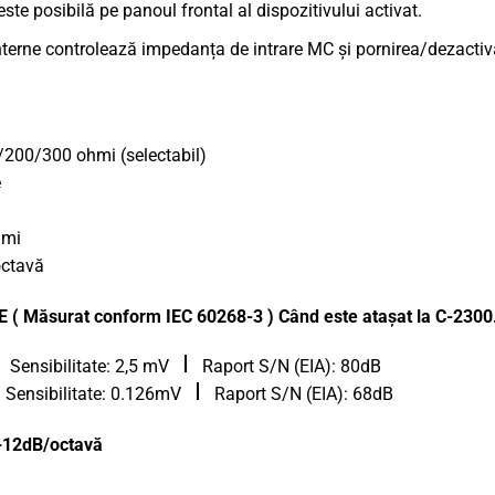
 posibilă pe panoul frontal al dispozitivului activat.
terne controlează impedanța de intrare MC și pornirea/dezactivar
/200/300 ohmi (selectabil)
e
hmi
octavă
 Măsurat conform IEC 60268-3 ) Când este atașat la C-2300
Sensibilitate: 2,5 mV
Raport S/N (EIA): 80dB
Sensibilitate: 0.126mV
Raport S/N (EIA): 68dB
-12dB/octavă