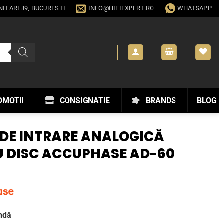
ANITARI 89, BUCURESTI
INFO@HIFIEXPERT.RO
WHATSAPP
OMOTII
CONSIGNATIE
BRANDS
BLOG
DE INTRARE ANALOGICĂ
 DISC ACCUPHASE AD-60
ndă