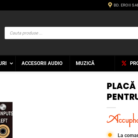
BD. EROII S
Products
search
URI
ACCESORII AUDIO
MUZICĂ
PR
PLACĂ 
PENTRU
WISHLIST
La coma