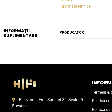
Catalog
Informatii tehnice
INFORMAȚII
PRODUCATOR
SUPLIMENTARE
INFORMA
Termeni & c
Bulevardul Eroii Sanitari 89, Sector 5,
Politică co
Bucuresti
Politică de 