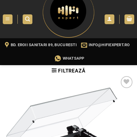
Skip
to
content
BD. EROII SANITARI 89, BUCURESTI
INFO@HIFIEXPERT.RO
WHATSAPP
FILTREAZĂ
WISHLIST