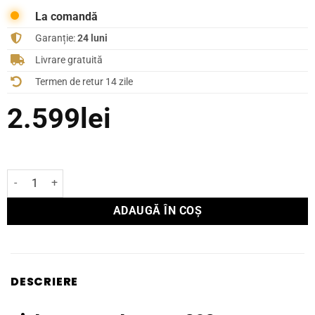
La comandă
Garanție:
24 luni
Livrare gratuită
Termen de retur 14 zile
2.599
lei
Cantitate PickUp Yamaha TT-S303
ADAUGĂ ÎN COȘ
DESCRIERE