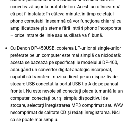
conectează ușor la brațul de ton. Acest lucru înseamnă
că pot fi instalate în câteva minute, în timp ce etajul
phono comutabil înseamnă că vor funcționa chiar și cu
amplificatoare și sisteme fără intrări phono încorporate
– orice intrare de linie sau auxiliară va fi bună.
Cu Denon DP-450USB, copierea LP-urilor și single-urilor
preferate pe un computer este mai simplă ca niciodată:
acesta se bazează pe specificațiile modelului DP-400,
adăugând un convertor digital-analogic încorporat,
capabil să transfere muzica direct pe un dispozitiv de
stocare USB conectat la portul USB tip A de pe panoul
frontal. Nu este nevoie să conectați placa turnantă la un
computer: conectați pur și simplu dispozitivul de
stocare, selectați înregistrarea MP3 comprimat sau WAV
necomprimat de calitate CD și redați înregistrarea. Nici
că se poate mai simplu.