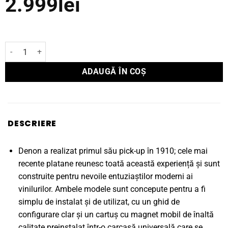
2.999
lei
Cantitate Pickup Denon analogic DP-450USB
ADAUGĂ ÎN COȘ
DESCRIERE
Denon a realizat primul său pick-up în 1910; cele mai
recente platane reunesc toată această experiență și sunt
construite pentru nevoile entuziaștilor moderni ai
vinilurilor. Ambele modele sunt concepute pentru a fi
simplu de instalat și de utilizat, cu un ghid de
configurare clar și un cartuș cu magnet mobil de înaltă
calitate preinstalat într-o carcasă universală care se