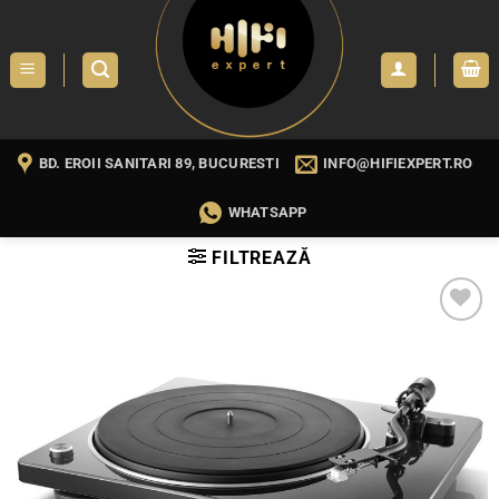
Skip
to
content
BD. EROII SANITARI 89, BUCURESTI
INFO@HIFIEXPERT.RO
WHATSAPP
FILTREAZĂ
WISHLIST