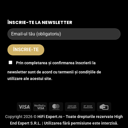
ÎNSCRIE-TE LA NEWSLETTER
Prin completarea și confirmarea înscrierii la
newsletter sunt de acord cu termenii și condițiile de
utilizare ale acestui site.
Visa
Visa
MasterCard
Cash
Bank
Credit
2
On
Transfer
Card
Copyright 2026 ©
HiFi Expert.ro - Toate drepturile rezervate High
Delivery
End Expert S.R.L. | Utilizarea fără permisiune este interzisă.