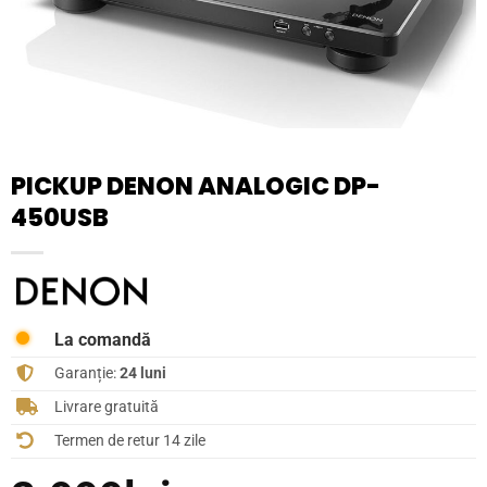
PICKUP DENON ANALOGIC DP-
450USB
La comandă
Garanție:
24 luni
Livrare gratuită
Termen de retur 14 zile