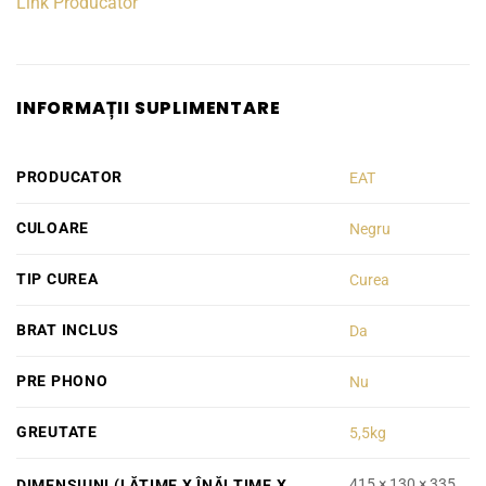
Link Producator
INFORMAȚII SUPLIMENTARE
PRODUCATOR
EAT
CULOARE
Negru
TIP CUREA
Curea
BRAT INCLUS
Da
PRE PHONO
Nu
GREUTATE
5,5kg
415 × 130 × 335
DIMENSIUNI (LĂȚIME X ÎNĂLȚIME X