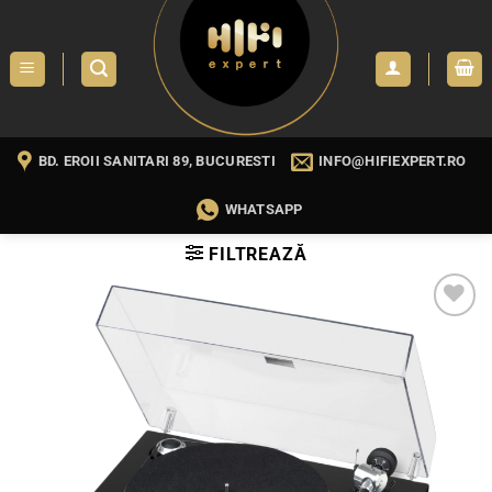
Skip
to
content
BD. EROII SANITARI 89, BUCURESTI
INFO@HIFIEXPERT.RO
WHATSAPP
FILTREAZĂ
WISHLIST