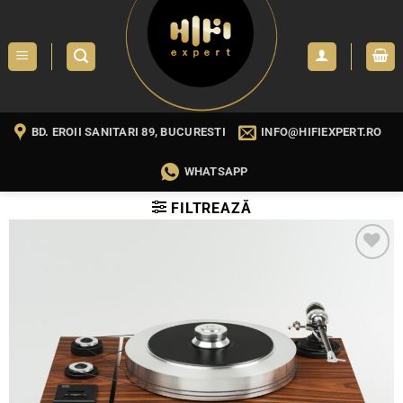
Skip
to
content
BD. EROII SANITARI 89, BUCURESTI
INFO@HIFIEXPERT.RO
WHATSAPP
FILTREAZĂ
WISHLIST