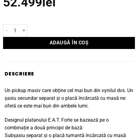
52.499
lei
Cantitate Pick-up EAT Forte
ADAUGĂ ÎN COȘ
DESCRIERE
Un pickup masiv care obține cel mai bun din vynilul dvs. Un
șasiu secundar separat și o placă încărcată cu masă ne
oferă ce este mai bun din ambele lumi.
Designul platanului E.A.T. Forte se bazează pe o
combinație a două principii de bază:
Subșasiu separat și o placă turnantă încărcată cu masă