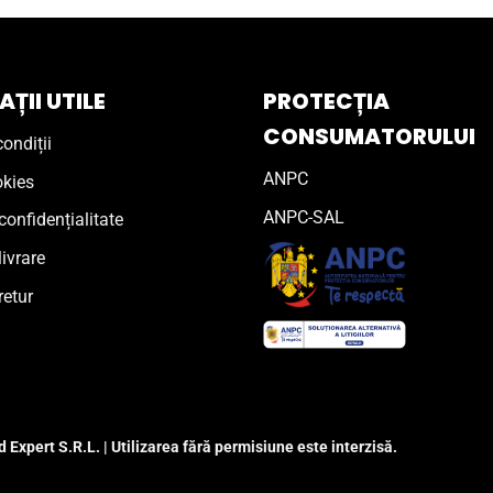
ȚII UTILE
PROTECȚIA
CONSUMATORULUI
ondiții
ANPC
okies
ANPC-SAL
confidențialitate
livrare
retur
 Expert S.R.L. | Utilizarea fără permisiune este interzisă.