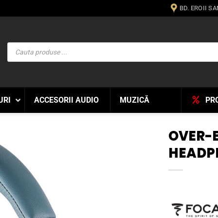
BD. EROII S
Products
search
URI
ACCESORII AUDIO
MUZICĂ
PR
OVER-
HEADP
WISHLIST