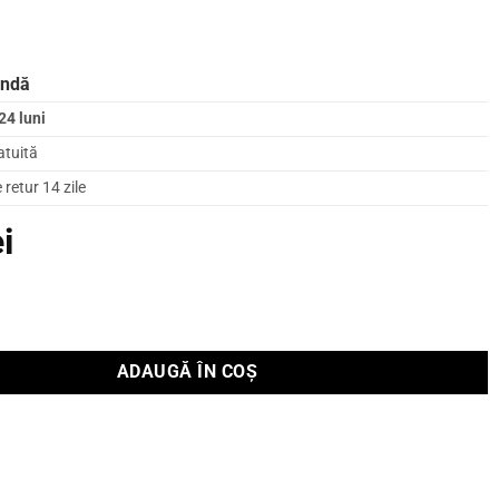
andă
24 luni
atuită
retur 14 zile
ei
-Ear Closed-Back Headphones AZURYS
ADAUGĂ ÎN COȘ