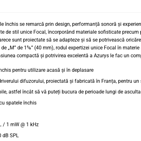
ele închis se remarcă prin design, performanță sonoră și experien
e de stil unice Focal, încorporând materiale sofisticate precum 
oarece sunt proiectate să se adapteze și să se potrivească oricăr
de „M” de 1⅝” (40 mm), rodul expertizei unice Focal în materie 
ensiunea compactă și potrivirea excelentă a Azurys le fac un co
nchis pentru utilizare acasă și în deplasare
verului difuzorului, proiectată și fabricată în Franța, pentru un s
ile, astfel încât să vă puteți bucura de perioade lungi de asculta
cu spatele închis
PL / 1 mW @ 1 kHz
0 dB SPL