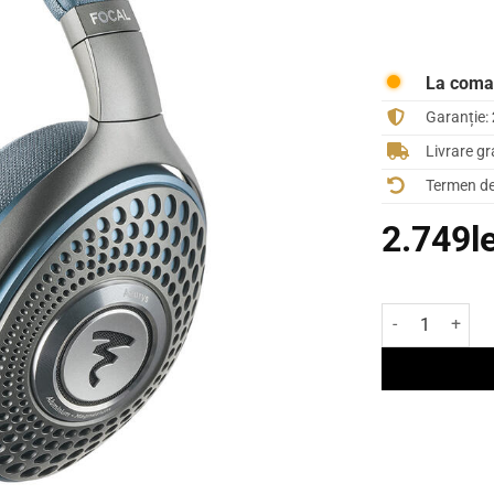
La com
Garanție:
Livrare gr
Termen de 
2.749
l
Cantitate Over