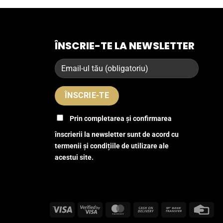
ÎNSCRIE-TE LA NEWSLETTER
Prin completarea și confirmarea
înscrierii la newsletter sunt de acord cu
termenii și condițiile de utilizare ale
acestui site.
Visa
Visa
MasterCard
Cash
Bank
Cre
2
On
Transfer
Car