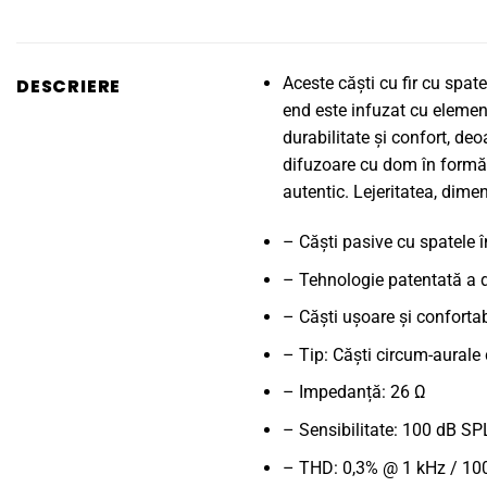
Aceste căști cu fir cu spat
DESCRIERE
end este infuzat cu element
durabilitate și confort, de
difuzoare cu dom în formă 
autentic. Lejeritatea, dim
– Căști pasive cu spatele î
– Tehnologie patentată a dri
– Căști ușoare și confortab
– Tip: Căști circum-aurale 
– Impedanță: 26 Ω
– Sensibilitate: 100 dB S
– THD: 0,3% @ 1 kHz / 10