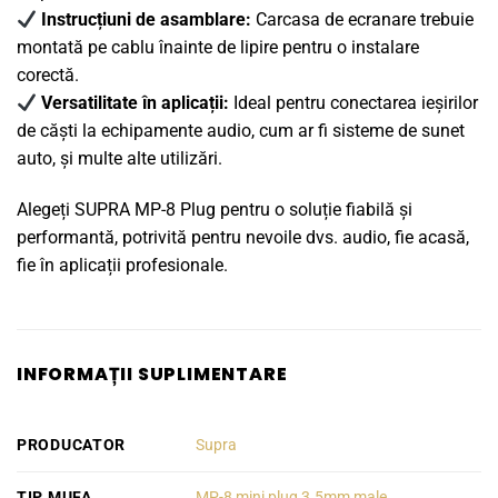
Instrucțiuni de asamblare:
Carcasa de ecranare trebuie
montată pe cablu înainte de lipire pentru o instalare
corectă.
Versatilitate în aplicații:
Ideal pentru conectarea ieșirilor
de căști la echipamente audio, cum ar fi sisteme de sunet
auto, și multe alte utilizări.
Alegeți SUPRA MP-8 Plug pentru o soluție fiabilă și
performantă, potrivită pentru nevoile dvs. audio, fie acasă,
fie în aplicații profesionale.
INFORMAȚII SUPLIMENTARE
PRODUCATOR
Supra
TIP MUFA
MP-8 mini plug 3.5mm male