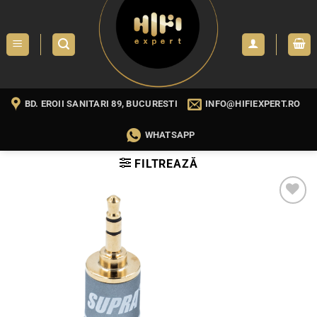
Skip
to
content
BD. EROII SANITARI 89, BUCURESTI
INFO@HIFIEXPERT.RO
WHATSAPP
FILTREAZĂ
WISHLIST