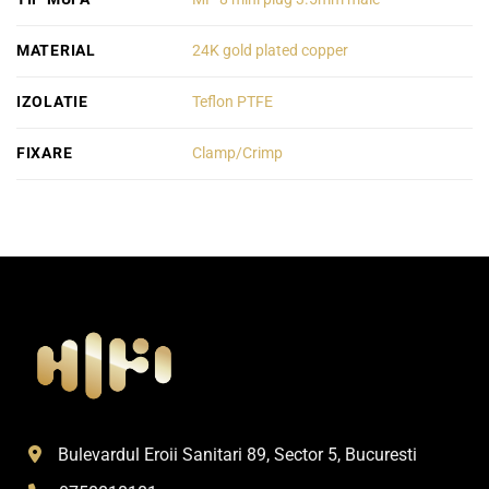
MATERIAL
24K gold plated copper
IZOLATIE
Teflon PTFE
FIXARE
Clamp/Crimp
Bulevardul Eroii Sanitari 89, Sector 5, Bucuresti