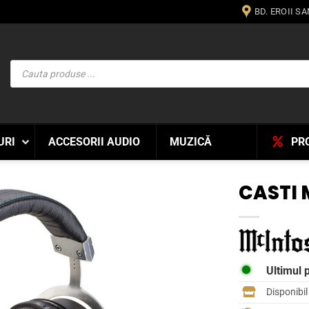
BD. EROII S
Products
search
URI
ACCESORII AUDIO
MUZICĂ
PR
CASTI 
WISHLIST
Ultimul 
Disponibi