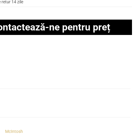
retur 14 zile
ontactează-ne pentru preț
McIntosh