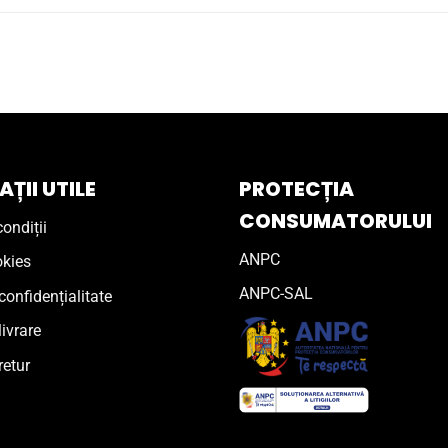
ȚII UTILE
PROTECȚIA
CONSUMATORULUI
ondiții
ANPC
okies
ANPC-SAL
confidențialitate
livrare
retur