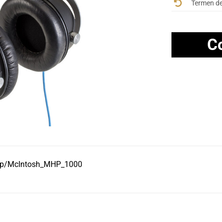
Termen de 
C
.php/McIntosh_MHP_1000