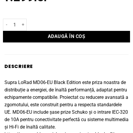
Cantitate Distribuitor curent Supra MD-06EU SPC BLACK Silver Editi
ADAUGĂ ÎN COȘ
DESCRIERE
Supra LoRad MD06-EU Black Edition este priza noastra de
distribuție a energiei, de înaltă performanță, adaptat pentru
echipamente compatibile. Proiectat cu reducere avansată a
zgomotului, este construit pentru a respecta standardele
UE. MD06-EU include șase prize Schuko și o intrare IEC-320
de 10A pentru conectivitate perfectă cu sisteme multimedia
și Hi-Fi de înaltă calitate.