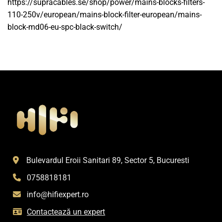
https://supracables.se/shop/power/mains-blocks-filters-
110-250v/european/mains-block-filter-european/mains-
block-md06-eu-spc-black-switch/
Bulevardul Eroii Sanitari 89, Sector 5, Bucuresti
0758818181
info@hifiexpert.ro
Contactează un expert