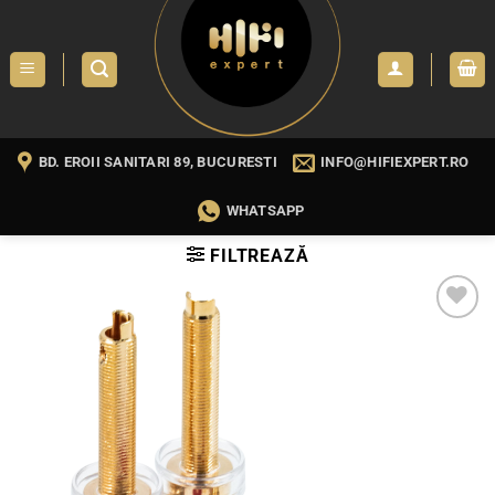
Skip
to
content
BD. EROII SANITARI 89, BUCURESTI
INFO@HIFIEXPERT.RO
WHATSAPP
FILTREAZĂ
WISHLIST