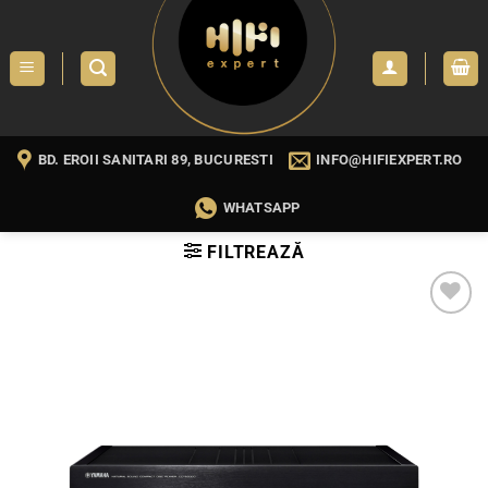
Skip
to
content
BD. EROII SANITARI 89, BUCURESTI
INFO@HIFIEXPERT.RO
WHATSAPP
FILTREAZĂ
WISHLIST