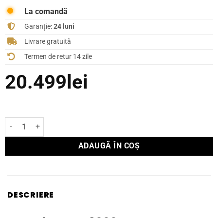
La comandă
Garanție:
24 luni
Livrare gratuită
Termen de retur 14 zile
20.499
lei
Cantitate CD-Player Yamaha CD-S3000
ADAUGĂ ÎN COȘ
DESCRIERE