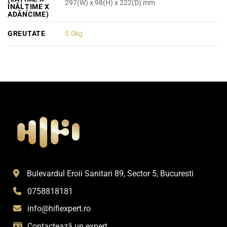
297(W) x 98(H) x 222(D) mm
ÎNĂLȚIME X
ADÂNCIME)
GREUTATE
5.0kg
Bulevardul Eroii Sanitari 89, Sector 5, Bucuresti
0758818181
info@hifiexpert.ro
Contactează un expert