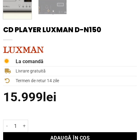
CD PLAYER LUXMAN D-N150
La comandă
Livrare gratuită
Termen de retur 14 zile
15.999
lei
Cantitate CD Player Luxman D-N150
ADAUGĂ ÎN COȘ