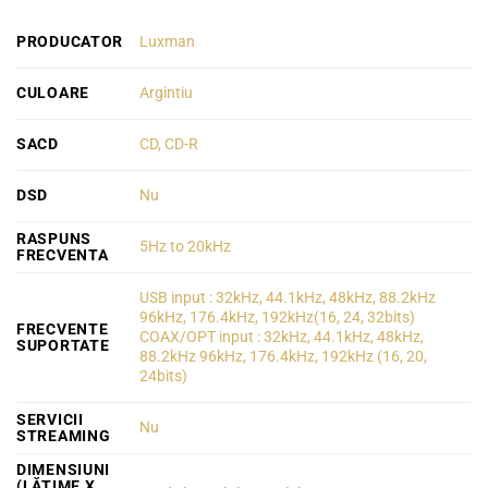
PRODUCATOR
Luxman
CULOARE
Argintiu
SACD
CD, CD-R
DSD
Nu
RASPUNS
5Hz to 20kHz
FRECVENTA
USB input : 32kHz, 44.1kHz, 48kHz, 88.2kHz
96kHz, 176.4kHz, 192kHz(16, 24, 32bits)
FRECVENTE
COAX/OPT input : 32kHz, 44.1kHz, 48kHz,
SUPORTATE
88.2kHz 96kHz, 176.4kHz, 192kHz (16, 20,
24bits)
SERVICII
Nu
STREAMING
DIMENSIUNI
(LĂȚIME X