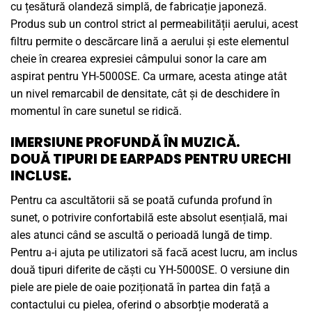
cu țesătură olandeză simplă, de fabricație japoneză.
Produs sub un control strict al permeabilității aerului, acest
filtru permite o descărcare lină a aerului și este elementul
cheie în crearea expresiei câmpului sonor la care am
aspirat pentru YH-5000SE. Ca urmare, acesta atinge atât
un nivel remarcabil de densitate, cât și de deschidere în
momentul în care sunetul se ridică.
IMERSIUNE PROFUNDĂ ÎN MUZICĂ.
DOUĂ TIPURI DE EARPADS PENTRU URECHI
INCLUSE.
Pentru ca ascultătorii să se poată cufunda profund în
sunet, o potrivire confortabilă este absolut esențială, mai
ales atunci când se ascultă o perioadă lungă de timp.
Pentru a-i ajuta pe utilizatori să facă acest lucru, am inclus
două tipuri diferite de căști cu YH-5000SE. O versiune din
piele are piele de oaie poziționată în partea din față a
contactului cu pielea, oferind o absorbție moderată a