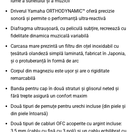
lume a sunetului și a muzicii
Driverul Yamaha ORTHODYNAMIC™ oferă precizie
sonoră și permite o performanță ultra-reactivă
Diafragma ultraușoară, cu peliculă subțire, recreează cu
fidelitate dinamica muzicală variabilă
Carcasa mare prezintă un filtru din oțel inoxidabil cu
țesătură olandeză simplă laminată, fabricat în Japonia,
și o protuberanță în formă de arc
Corpul din magneziu este ușor și are o rigiditate
remarcabilă
Banda pentru cap în două straturi și glisorul neted și
fără trepte asigură un confort maxim
Două tipuri de pernuțe pentru urechi incluse (din piele și
din piele întoarsă)
Două tipuri de cabluri OFC acoperite cu argint incluse:
3,5 mm (cablu cu fișă cu 3 poli) și un cablu echilibrat cu