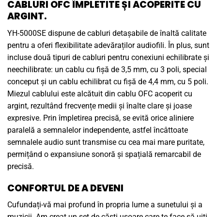
CABLURI OFC ÎMPLETITE ȘI ACOPERITE CU
ARGINT.
YH-5000SE dispune de cabluri detașabile de înaltă calitate
pentru a oferi flexibilitate adevăraților audiofili. În plus, sunt
incluse două tipuri de cabluri pentru conexiuni echilibrate și
neechilibrate: un cablu cu fișă de 3,5 mm, cu 3 poli, special
conceput și un cablu echilibrat cu fișă de 4,4 mm, cu 5 poli.
Miezul cablului este alcătuit din cablu OFC acoperit cu
argint, rezultând frecvențe medii și înalte clare și joase
expresive. Prin împletirea precisă, se evită orice aliniere
paralelă a semnalelor independente, astfel încâttoate
semnalele audio sunt transmise cu cea mai mare puritate,
permițând o expansiune sonoră și spațială remarcabil de
precisă.
CONFORTUL DE A DEVENI
Cufundați-vă mai profund în propria lume a sunetului și a
muzicii. Am creat un set de căști ușoare care te face să uiți