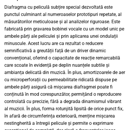
Diafragma cu peliculă subțire special dezvoltată este
punctul culminant al numeroaselor prototipuri repetate, al
măsurătorilor meticuloase și al analizelor riguroase. Este
fabricată prin gravarea bobinei vocale cu un model unic pe
ambele părți ale peliculei și prin aplicarea unei ondulații
minuscule. Acest lucru are ca rezultat o reducere
semnificativă a greutății față de un driver dinamic
convențional, oferind o capacitate de reacție remarcabilă
care scoate în evidență pe deplin nuanțele subtile și
ambianța delicată din muzică. În plus, amortizoarele de aer
cu microperforații cu permeabilitate ridicată dispuse pe
ambele părți asigură că mișcarea diafragmei poate fi
conținută în mod corespunzător, permițând o reproducere
controlată cu precizie, fără a degrada dinamismul vibrant
al muzicii. În plus, forma rotunjită lipsită de orice punct fix,
în afară de circumferința exterioară, menține mișcarea
nestingherită a întregii pelicule și permite o exprimare