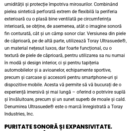
umidității și protecție împotriva mirosurilor. Combinând
pielea sintetică perforată extrem de flexibilă la periferia
exterioară cu o plasă bine ventilată pe circumferința
interioară, se obține, de asemenea, atât o imagine sonoră
fin conturată, cât și un câmp sonor clar. Versiunea din piele
de căprioară, pe de altă parte, utilizează Toray Ultrasuede®,
un material nețesut luxos, dar foarte funcțional, cu o
textură de piele de căprioară, pentru utilizarea sa nu numai
în modă și design interior, ci și pentru tapițeria
automobilelor și a avioanelor, echipamente sportive,
precum și carcase și accesorii pentru smartphone-uri și
dispozitive mobile. Acesta vă permite să vă bucurați de o
experiență imersivă și mai lungă – oferind o potrivire suplă
și învăluitoare, precum și un sunet superb de moale și cald.
Denumirea Ultrasuede® este o marcă înregistrată a Toray
Industries, Inc.
PURITATE SONORĂ ȘI EXPANSIVITATE.