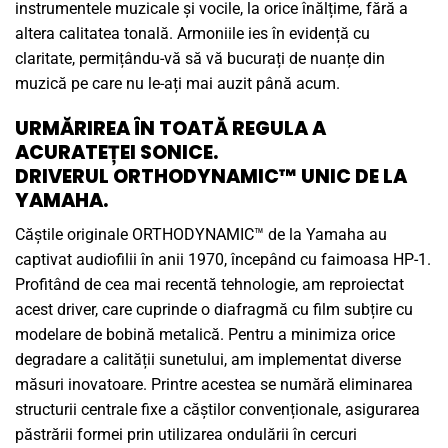
instrumentele muzicale și vocile, la orice înălțime, fără a
altera calitatea tonală. Armoniile ies în evidență cu
claritate, permițându-vă să vă bucurați de nuanțe din
muzică pe care nu le-ați mai auzit până acum.
URMĂRIREA ÎN TOATĂ REGULA A
ACURATEȚEI SONICE.
DRIVERUL ORTHODYNAMIC™ UNIC DE LA
YAMAHA.
Căștile originale ORTHODYNAMIC™ de la Yamaha au
captivat audiofilii în anii 1970, începând cu faimoasa HP-1.
Profitând de cea mai recentă tehnologie, am reproiectat
acest driver, care cuprinde o diafragmă cu film subțire cu
modelare de bobină metalică. Pentru a minimiza orice
degradare a calității sunetului, am implementat diverse
măsuri inovatoare. Printre acestea se numără eliminarea
structurii centrale fixe a căștilor convenționale, asigurarea
păstrării formei prin utilizarea ondulării în cercuri