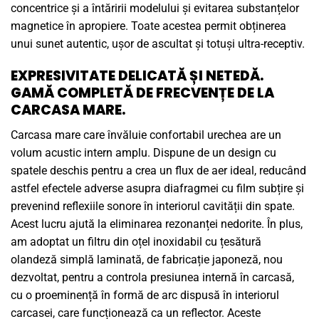
concentrice și a întăririi modelului și evitarea substanțelor
magnetice în apropiere. Toate acestea permit obținerea
unui sunet autentic, ușor de ascultat și totuși ultra-receptiv.
EXPRESIVITATE DELICATĂ ȘI NETEDĂ.
GAMĂ COMPLETĂ DE FRECVENȚE DE LA
CARCASA MARE.
Carcasa mare care învăluie confortabil urechea are un
volum acustic intern amplu. Dispune de un design cu
spatele deschis pentru a crea un flux de aer ideal, reducând
astfel efectele adverse asupra diafragmei cu film subțire și
prevenind reflexiile sonore în interiorul cavității din spate.
Acest lucru ajută la eliminarea rezonanței nedorite. În plus,
am adoptat un filtru din oțel inoxidabil cu țesătură
olandeză simplă laminată, de fabricație japoneză, nou
dezvoltat, pentru a controla presiunea internă în carcasă,
cu o proeminență în formă de arc dispusă în interiorul
carcasei, care funcționează ca un reflector. Aceste