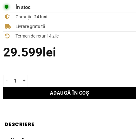
În stoc
Garanție:
24 luni
Livrare gratuită
Termen de retur 14 zile
29.599
lei
Cantitate Căști Yamaha YH-5000SE
ADAUGĂ ÎN COȘ
DESCRIERE