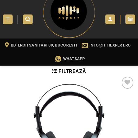
Skip
to
content
BD. EROII SANITARI 89, BUCURESTI
INFO@HIFIEXPERT.RO
WHATSAPP
FILTREAZĂ
WISHLIST