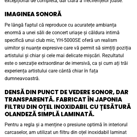
excepțional de completă, dar clară a frecvențelor joase.
IMAGINEA SONORĂ
Pe lângă faptul că reproduce cu acuratețe ambianța
enormă a unei săli de concert uriașe și căldura intimă
specifică unui club mic, YH-5000SE oferă un realism
uimitor și nuanțe expresive care vă permit să simțiți poziția
artistului și chiar și cele mai delicate mișcări. Rezultatul
este o senzație extraordinar de imersivă, ca și cum ați trăi
experiența artistului care cântă chiar în fața
dumneavoastră.
DENSĂ DIN PUNCT DE VEDERE SONOR, DAR
TRANSPARENTĂ. FABRICAT ÎN JAPONIA
FILTRU DIN OȚEL INOXIDABIL CU ȚESĂTURĂ
OLANDEZĂ SIMPLĂ LAMINATĂ.
Pentru a regla și a menține o presiune optimă în interiorul
carcaselor, am utilizat un filtru din oțel inoxidabil laminat