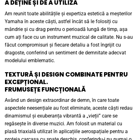
A DEȚINE ȘI DE A UTILIZA
Am reunit toate abilitățile și expertiza estetică a meșterilor
Yamaha în aceste căști, astfel încât să le folosiți cu
mândrie și cu drag pentru o perioadă lungă de timp, așa
cum ați face cu un instrument muzical de calitate. Nu s-au
făcut compromisuri și fiecare detaliu a fost îngrijit cu
dragoste, conferind un sentiment de demnitate adecvat
modelului emblematic.
TEXTURĂ ȘI DESIGN COMBINATE PENTRU
EXCEPȚIONAL.
FRUMUSEȚE FUNCȚIONALĂ
Având un design extraordinar de demn, în care toate
aspectele neesențiale au fost eliminate, aceste căști redau
dinamismul și exuberanța vibrantă a „vieții” care se
regăsește în diverse muzici. Am folosit un material cu
plasă triaxială utilizat în aplicațiile aerospațiale pentru a
proteja carcasa cu spate deschis, conferindu-i nu numai o