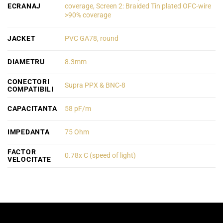
ECRANAJ
coverage, Screen 2: Braided Tin plated OFC-wire
>90% coverage
JACKET
PVC GA78, round
DIAMETRU
8.3mm
CONECTORI
Supra PPX & BNC-8
COMPATIBILI
CAPACITANTA
58 pF/m
IMPEDANTA
75 Ohm
FACTOR
0.78x C (speed of light)
VELOCITATE