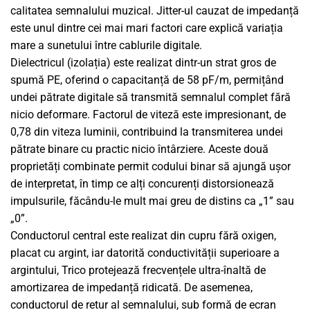
calitatea semnalului muzical. Jitter-ul cauzat de impedanță
este unul dintre cei mai mari factori care explică variația
mare a sunetului între cablurile digitale.
Dielectricul (izolația) este realizat dintr-un strat gros de
spumă PE, oferind o capacitanță de 58 pF/m, permițând
undei pătrate digitale să transmită semnalul complet fără
nicio deformare. Factorul de viteză este impresionant, de
0,78 din viteza luminii, contribuind la transmiterea undei
pătrate binare cu practic nicio întârziere. Aceste două
proprietăți combinate permit codului binar să ajungă ușor
de interpretat, în timp ce alți concurenți distorsionează
impulsurile, făcându-le mult mai greu de distins ca „1” sau
„0”.
Conductorul central este realizat din cupru fără oxigen,
placat cu argint, iar datorită conductivității superioare a
argintului, Trico protejează frecvențele ultra-înaltă de
amortizarea de impedanță ridicată. De asemenea,
conductorul de retur al semnalului, sub formă de ecran