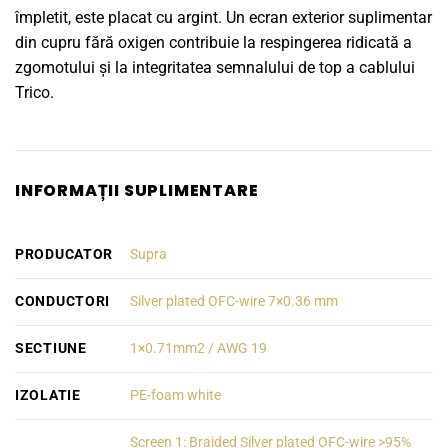
împletit, este placat cu argint. Un ecran exterior suplimentar
din cupru fără oxigen contribuie la respingerea ridicată a
zgomotului și la integritatea semnalului de top a cablului
Trico.
INFORMAȚII SUPLIMENTARE
PRODUCATOR
Supra
CONDUCTORI
Silver plated OFC-wire 7×0.36 mm
SECTIUNE
1×0.71mm2 / AWG 19
IZOLATIE
PE-foam white
Screen 1: Braided Silver plated OFC-wire >95%