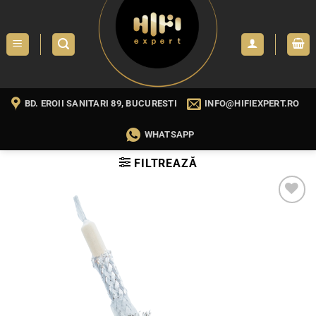
Skip
to
content
BD. EROII SANITARI 89, BUCURESTI
INFO@HIFIEXPERT.RO
WHATSAPP
FILTREAZĂ
WISHLIST