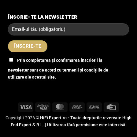
ÎNSCRIE-TE LA NEWSLETTER
Prin completarea și confirmarea înscrierii la
newsletter sunt de acord cu termenii și condițiile de
utilizare ale acestui site.
Visa
Visa
MasterCard
Cash
Bank
Credit
2
On
Transfer
Card
Copyright 2026 ©
HiFi Expert.ro - Toate drepturile rezervate High
Delivery
End Expert S.R.L. | Utilizarea fără permisiune este interzisă.