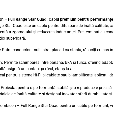
 – Full Range Star Quad: Cablu premium pentru performanțe 
tar Quad este un cablu pentru difuzoare de înaltă calitate, cu p
cientă a zgomotului și reducerea inductanței. Pre-terminat cu c
udio superioară.
:
Patru conductori multi-strat placati cu staniu, răsuciți cu pas î
n:
Permite schimbarea între banana/BFA și furcă, oferind adapt
ltă asigură un contact perfect, etanș la aer.
eal pentru sisteme Hi-Fi bi-cablate sau bi-amplificate, aplicații 
Proiectat pentru o performanță stabilă și o reproducere precisă 
alele de înaltă calitate și designul inovator oferă durabilitate și
bicon – Full Range Star Quad pentru un cablu performant, versa