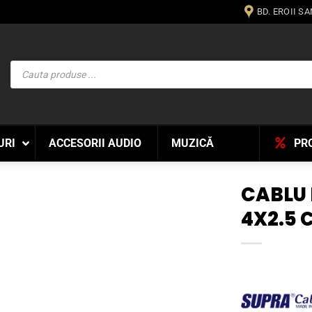
BD. EROII S
Products
search
URI
ACCESORII AUDIO
MUZICĂ
PR
CABLU
4X2.5
WISHLIST