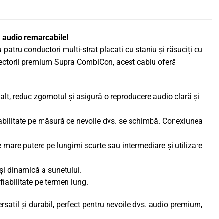
audio remarcabile!
atru conductori multi-strat placati cu staniu și răsuciți cu
onectorii premium Supra CombiCon, acest cablu oferă
nalt, reduc zgomotul și asigură o reproducere audio clară și
abilitate pe măsură ce nevoile dvs. se schimbă. Conexiunea
de mare putere pe lungimi scurte sau intermediare și utilizare
și dinamică a sunetului.
 fiabilitate pe termen lung.
til și durabil, perfect pentru nevoile dvs. audio premium,