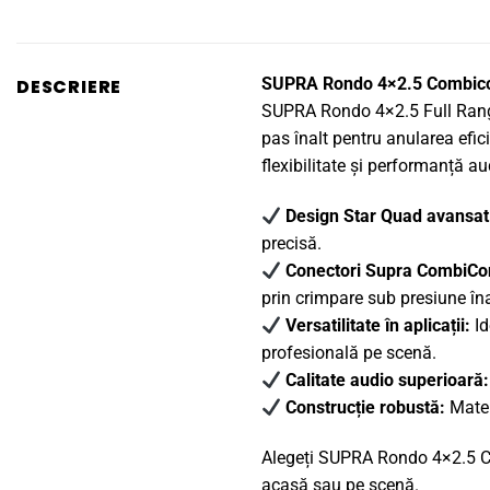
SUPRA Rondo 4×2.5 Combicon
DESCRIERE
SUPRA Rondo 4×2.5 Full Range S
pas înalt pentru anularea efi
flexibilitate și performanță a
Design Star Quad avansat
precisă.
Conectori Supra CombiCo
prin crimpare sub presiune îna
Versatilitate în aplicații:
Id
profesională pe scenă.
Calitate audio superioară:
Construcție robustă:
Materi
Alegeți SUPRA Rondo 4×2.5 Com
acasă sau pe scenă.