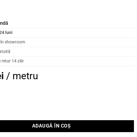
andă
24 luni
l în showroom
atuită
retur 14 zile
ei
/ metru
ADAUGĂ ÎN COȘ