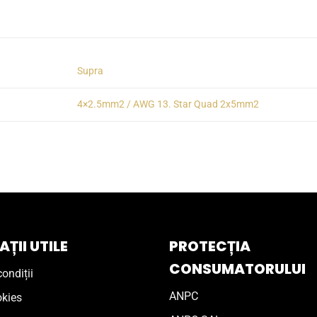
Supra
4×2.5mm2 / AWG 13. Star Quad 2x5mm2
ȚII UTILE
PROTECȚIA
CONSUMATORULUI
ondiții
ANPC
okies