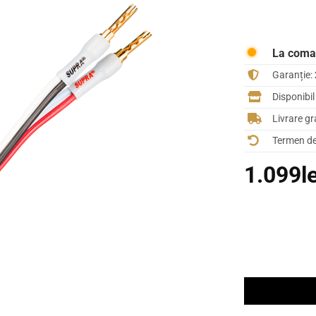
La com
Garanție:
Disponibi
Livrare gr
Termen de 
1.099
l