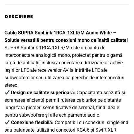
DESCRIERE
Cablu SUPRA SubLink 1RCA-1XLR/M Audio White –
Soluție versatilă pentru conexiuni mono de înaltă calitate!
SUPRA SubLink 1RCA-1XLR/M este un cablu de
interconectare analogică mono, proiectat pentru o gamă
largă de aplicații, inclusiv conectarea difuzoarelor active,
ieșirilor LFE ale receiverelor AV la intrările LFE ale
subwooferelor sau utilizarea ca pereche de interconecturi
stereo.
Design de calitate superioară:
Capacitanța scăzută și
ecranarea eficientă permit rutarea cablurilor pe distanțe
lungi fără pierderi semnificative de semnal, fiind ideale
pentru subwoofere și alte echipamente audio.
Conexiune flexibilă:
Compatibil cu conexiuni single-end
sau balansate, utilizând conectori RCA-6 și Swift XLR