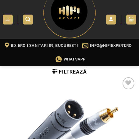
Skip
to
content
BD. EROII SANITARI 89, BUCURESTI
INFO@HIFIEXPERT.RO
WHATSAPP
FILTREAZĂ
WISHLIST