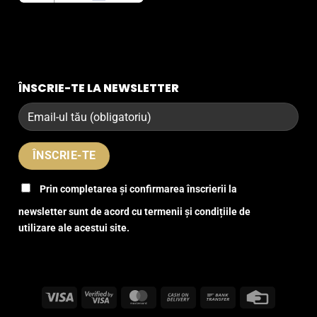
ÎNSCRIE-TE LA NEWSLETTER
Prin completarea și confirmarea înscrierii la
newsletter sunt de acord cu termenii și condițiile de
utilizare ale acestui site.
Visa
Visa
MasterCard
Cash
Bank
Credit
2
On
Transfer
Card