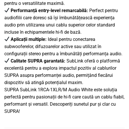
pentru o versatilitate maximă.
Performanță entry-level remarcabilă:
Perfect pentru
audiofilii care doresc să își îmbunătățească experiența
audio prin utilizarea unui cablu superior celor standard
incluse în echipamentele hi-fi de bază.
Aplicații multiple:
Ideal pentru conectarea
subwooferelor, difuzoarelor active sau utilizat în
configurații stereo pentru a îmbunătăți performanța audio.
Calitate SUPRA garantată:
SubLink oferă o platformă
excelentă pentru a explora impactul pozitiv al cablurilor
SUPRA asupra performanței audio, permițând fiecărui
dispozitiv să atingă potențialul maxim.
SUPRA SubLink 1RCA-1XLR/M Audio White este soluția
perfectă pentru pasionații de hi-fi care caută un cablu fiabil,
performant și versatil. Descoperiți sunetul pur și clar cu
SUPRA!