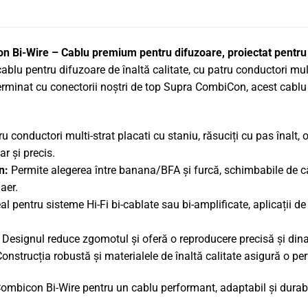
Bi-Wire – Cablu premium pentru difuzoare, proiectat pentru
u pentru difuzoare de înaltă calitate, cu patru conductori multi-
rminat cu conectorii noștri de top Supra CombiCon, acest cablu of
u conductori multi-strat placati cu staniu, răsuciți cu pas înalt,
r și precis.
n:
Permite alegerea între banana/BFA și furcă, schimbabile de câ
aer.
al pentru sisteme Hi-Fi bi-cablate sau bi-amplificate, aplicații d
Designul reduce zgomotul și oferă o reproducere precisă și din
onstrucția robustă și materialele de înaltă calitate asigură o p
bicon Bi-Wire pentru un cablu performant, adaptabil și durabil, 