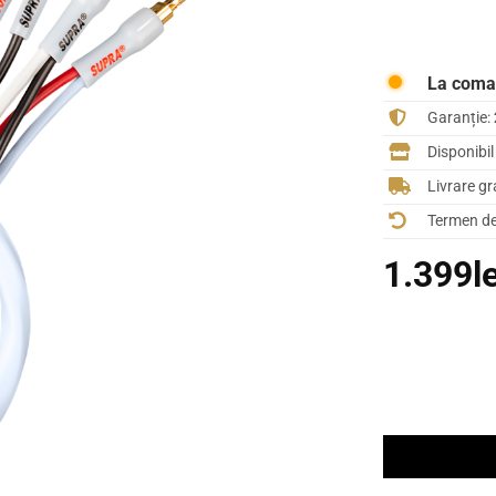
La com
Garanție:
Disponibi
Livrare gr
Termen de 
1.399
l