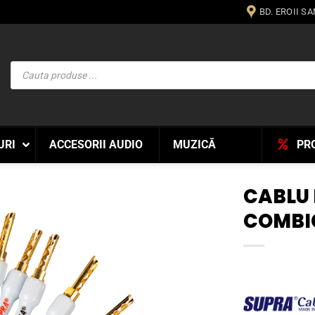
BD. EROII S
Products
search
URI
ACCESORII AUDIO
MUZICĂ
PR
CABLU 
COMBI
WISHLIST