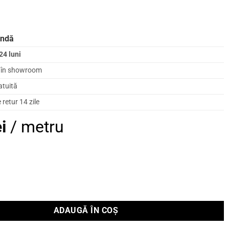
andă
24 luni
l în showroom
atuită
retur 14 zile
ei
/ metru
ADAUGĂ ÎN COȘ