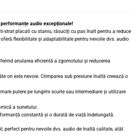
 performanțe audio excepționale!
strat placati cu staniu, răsuciți cu pas înalt pentru a reduce
eră flexibilitate și adaptabilitate pentru nevoile dvs. audio
 oferind anularea eficientă a zgomotului și reducerea
te ori este nevoie. Crimparea sub presiune înaltă creează o
e mare putere pe lungimi scurte sau intermediare și utilizare
amică a sunetului.
erformanță constantă și o durată de viață îndelungată.
perfect pentru nevoile dvs. audio de înaltă calitate, atât