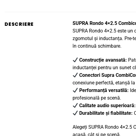
SUPRA Rondo 4×2.5 Combicon 
DESCRIERE
SUPRA Rondo 4×2.5 este un cabl
zgomotul și inductanța. Pre-te
în continuă schimbare.
Construcție avansată:
Patr
inductanței pentru un sunet cla
Conectori Supra CombiCo
conexiune perfectă, etanșă la 
Performanță versatilă:
Ide
profesională pe scenă.
Calitate audio superioară:
Durabilitate și fiabilitate:
C
Alegeți SUPRA Rondo 4×2.5 Com
acasă, cât și pe scenă.