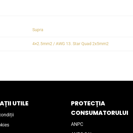
Supra
4×2.5mm2 / AWG 13. Star Quad 2x5mm2
ȚII UTILE
PROTECȚIA
CONSUMATORULUI
ondiții
ANPC
okies