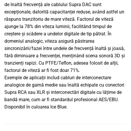
de înaltă frecvență ale cablului Supra DAC sunt
excepționale, datorită capacitanței reduse, având astfel un
răspuns tranzitoriu de mare viteză. Factorul de viteză
ajunge la 78% din viteza luminii, facilitând timpul de
creștere și scădere a undelor digitale de tip pătrat. În
domeniul analogic, viteza asigură păstrarea
sincronizării/fazei între undele de frecvență înaltă și joasă,
fără diminuare a frecvenței, menținând scena sonoră 3D și
tranzienți rapizi. Cu PTFE/Teflon, adesea folosit de alții,
factorul de viteză ar fi fost doar 71%.
Exemple de aplicații includ cabluri de interconectare
analogice de gamă medie sau înaltă echipate cu conectori
Supra RCA sau XLR și interconectări digitale cu lățime de
bandă mare, cum ar fi standardul profesional AES/EBU.
Disponibil în culoarea Ice Blue.