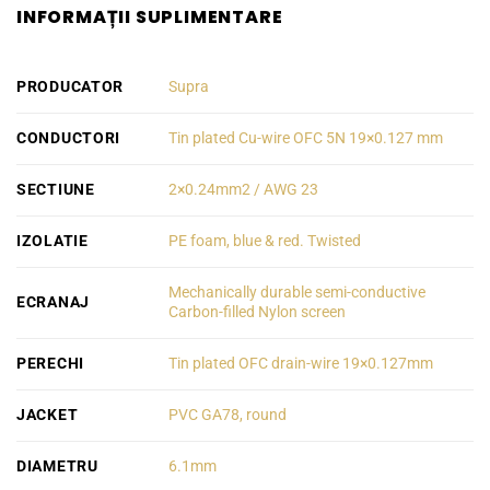
INFORMAȚII SUPLIMENTARE
PRODUCATOR
Supra
CONDUCTORI
Tin plated Cu-wire OFC 5N 19×0.127 mm
SECTIUNE
2×0.24mm2 / AWG 23
IZOLATIE
PE foam, blue & red. Twisted
Mechanically durable semi-conductive
ECRANAJ
Carbon-filled Nylon screen
PERECHI
Tin plated OFC drain-wire 19×0.127mm
JACKET
PVC GA78, round
DIAMETRU
6.1mm