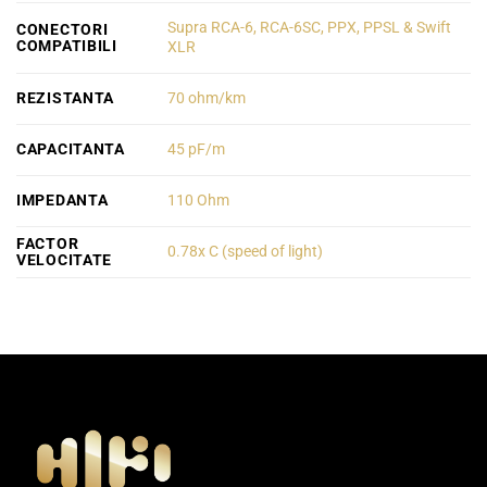
Supra RCA-6, RCA-6SC, PPX, PPSL & Swift
CONECTORI
COMPATIBILI
XLR
REZISTANTA
70 ohm/km
CAPACITANTA
45 pF/m
IMPEDANTA
110 Ohm
FACTOR
0.78x C (speed of light)
VELOCITATE