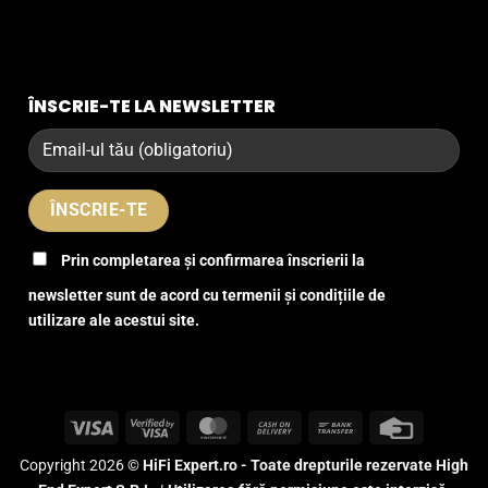
ÎNSCRIE-TE LA NEWSLETTER
Prin completarea și confirmarea înscrierii la
newsletter sunt de acord cu termenii și condițiile de
utilizare ale acestui site.
Visa
Visa
MasterCard
Cash
Bank
Credit
2
On
Transfer
Card
Copyright 2026 ©
HiFi Expert.ro - Toate drepturile rezervate High
Delivery