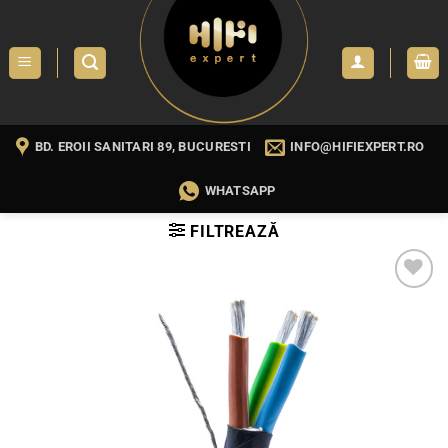
Skip
to
content
BD. EROII SANITARI 89, BUCURESTI
INFO@HIFIEXPERT.RO
WHATSAPP
FILTREAZĂ
WISHLIST