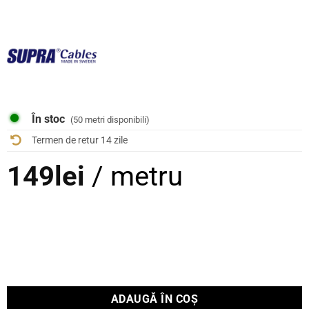
În stoc
(50 metri disponibili)
Termen de retur 14 zile
149
lei
/ metru
ADAUGĂ ÎN COȘ