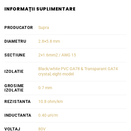
INFORMAȚII SUPLIMENTARE
PRODUCATOR
Supra
DIAMETRU
2.8×5.8 mm
SECTIUNE
2×1.6mm2 / AWG 15
Black/white PVC GA78 & Transparant GA74
IZOLATIE
crystal, eight-model
GROSIME
0.7 mm
IZOLATIE
REZISTANTA
10.8 ohm/km
INDUCTANTA
0.40 uH/m
VOLTAJ
80V