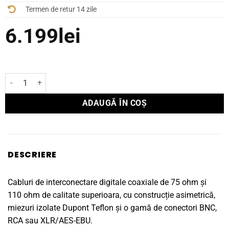
Termen de retur 14 zile
6.199
lei
Cantitate Cablu Digital Siltech Classic Legend 380D 2m
ADAUGĂ ÎN COȘ
DESCRIERE
Cabluri de interconectare digitale coaxiale de 75 ohm și
110 ohm de calitate superioara, cu construcție asimetrică,
miezuri izolate Dupont Teflon și o gamă de conectori BNC,
RCA sau XLR/AES-EBU.