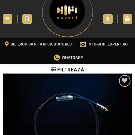
Skip
to
content
BD. EROII SANITARI 89, BUCURESTI
INFO@HIFIEXPERT.RO
WHATSAPP
FILTREAZĂ
WISHLIST