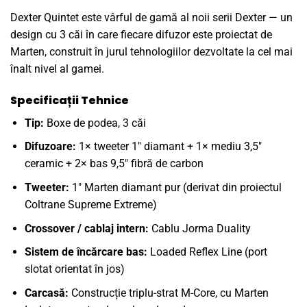
Dexter Quintet este vârful de gamă al noii serii Dexter — un
design cu 3 căi în care fiecare difuzor este proiectat de
Marten, construit în jurul tehnologiilor dezvoltate la cel mai
înalt nivel al gamei.
Specificații Tehnice
Tip:
Boxe de podea, 3 căi
Difuzoare:
1× tweeter 1″ diamant + 1× mediu 3,5″
ceramic + 2× bas 9,5″ fibră de carbon
Tweeter:
1″ Marten diamant pur (derivat din proiectul
Coltrane Supreme Extreme)
Crossover / cablaj intern:
Cablu Jorma Duality
Sistem de încărcare bas:
Loaded Reflex Line (port
slotat orientat în jos)
Carcasă:
Construcție triplu-strat M-Core, cu Marten