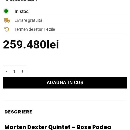
În stoc
Livrare gratuită
Termen de retur 14 zile
259.480
lei
Cantitate Boxe Podea Marten Dexter Quintet
ADAUGĂ ÎN COȘ
DESCRIERE
Marten Dexter Quintet – Boxe Podea