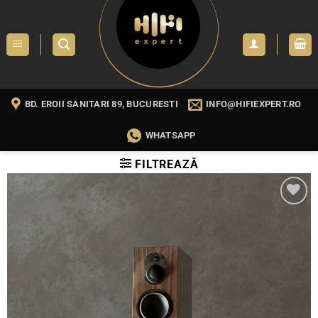
Skip
to
content
BD. EROII SANITARI 89, BUCURESTI
INFO@HIFIEXPERT.RO
WHATSAPP
FILTREAZĂ
WISHLIST