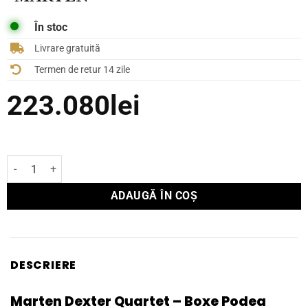
În stoc
Livrare gratuită
Termen de retur 14 zile
223.080
lei
Cantitate Boxe Podea Marten Dexter Quartet
ADAUGĂ ÎN COȘ
DESCRIERE
Marten Dexter Quartet – Boxe Podea