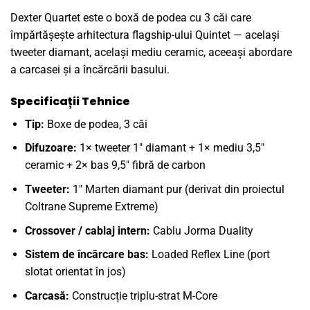
Dexter Quartet este o boxă de podea cu 3 căi care
împărtășește arhitectura flagship-ului Quintet — același
tweeter diamant, același mediu ceramic, aceeași abordare
a carcasei și a încărcării basului.
Specificații Tehnice
Tip:
Boxe de podea, 3 căi
Difuzoare:
1× tweeter 1″ diamant + 1× mediu 3,5″
ceramic + 2× bas 9,5″ fibră de carbon
Tweeter:
1″ Marten diamant pur (derivat din proiectul
Coltrane Supreme Extreme)
Crossover / cablaj intern:
Cablu Jorma Duality
Sistem de încărcare bas:
Loaded Reflex Line (port
slotat orientat în jos)
Carcasă:
Construcție triplu-strat M-Core