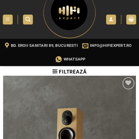
Skip
to
content
BD. EROII SANITARI 89, BUCURESTI
INFO@HIFIEXPERT.RO
WHATSAPP
FILTREAZĂ
WISHLIST