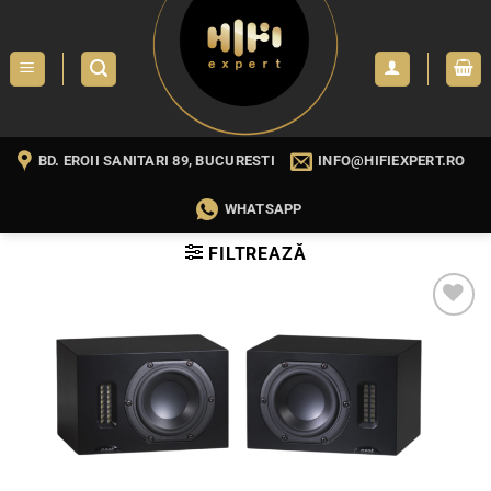
Skip
to
content
BD. EROII SANITARI 89, BUCURESTI
INFO@HIFIEXPERT.RO
WHATSAPP
FILTREAZĂ
WISHLIST