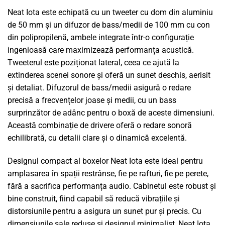
Neat Iota este echipată cu un tweeter cu dom din aluminiu
de 50 mm și un difuzor de bass/medii de 100 mm cu con
din polipropilenă, ambele integrate într-o configurație
ingenioasă care maximizează performanța acustică.
Tweeterul este poziționat lateral, ceea ce ajută la
extinderea scenei sonore și oferă un sunet deschis, aerisit
și detaliat. Difuzorul de bass/medii asigură o redare
precisă a frecvențelor joase și medii, cu un bass
surprinzător de adânc pentru o boxă de aceste dimensiuni.
Această combinație de drivere oferă o redare sonoră
echilibrată, cu detalii clare și o dinamică excelentă.
Designul compact al boxelor Neat Iota este ideal pentru
amplasarea în spații restrânse, fie pe rafturi, fie pe perete,
fără a sacrifica performanța audio. Cabinetul este robust și
bine construit, fiind capabil să reducă vibrațiile și
distorsiunile pentru a asigura un sunet pur și precis. Cu
dimensiunile sale reduse și designul minimalist, Neat Iota